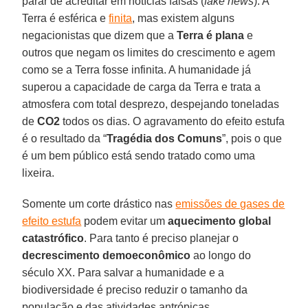
parar de acreditar em notícias falsas (
fake news
). A
Terra é esférica e
finita
, mas existem alguns
negacionistas que dizem que a
Terra é plana
e
outros que negam os limites do crescimento e agem
como se a Terra fosse infinita. A humanidade já
superou a capacidade de carga da Terra e trata a
atmosfera com total desprezo, despejando toneladas
de
CO2
todos os dias. O agravamento do efeito estufa
é o resultado da “
Tragédia dos Comuns
”, pois o que
é um bem público está sendo tratado como uma
lixeira.
Somente um corte drástico nas
emissões de gases de
efeito estufa
podem evitar um
aquecimento global
catastrófico
. Para tanto é preciso planejar o
decrescimento demoeconômico
ao longo do
século XX. Para salvar a humanidade e a
biodiversidade é preciso reduzir o tamanho da
população e das atividades antrópicas,