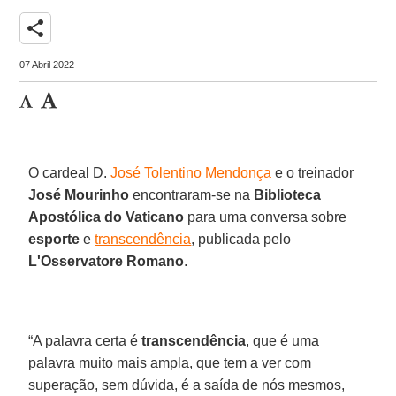
share
07 Abril 2022
O cardeal D.
José Tolentino Mendonça
e o treinador
José Mourinho
encontraram-se na
Biblioteca
Apostólica do Vaticano
para uma conversa sobre
esporte
e
transcendência
, publicada pelo
L'Osservatore Romano
.
“A palavra certa é
transcendência
, que é uma
palavra muito mais ampla, que tem a ver com
superação, sem dúvida, é a saída de nós mesmos,