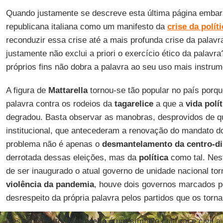
Quando justamente se descreve esta última página embar
republicana italiana como um manifesto da
crise
da políti
reconduzir essa crise até a mais profunda crise da palav
justamente não exclui a priori o exercício ético da palavr
próprios fins não dobra a palavra ao seu uso mais instrum
A figura de
Mattarella
tornou-se tão popular no país porqu
palavra contra os rodeios da
tagarelice
a que a
vida polít
degradou. Basta observar as manobras, desprovidos de q
institucional, que antecederam a renovação do mandato do 
problema não é apenas o
desmantelamento da centro-di
derrotada dessas eleições, mas da
política
como tal. Nest
de ser inaugurado o atual governo de unidade nacional to
violência
da pandemia
, houve dois governos marcados p
desrespeito da própria palavra pelos partidos que os torn
Neste contexto,
Mattarella
é um símbolo cultural e civil a