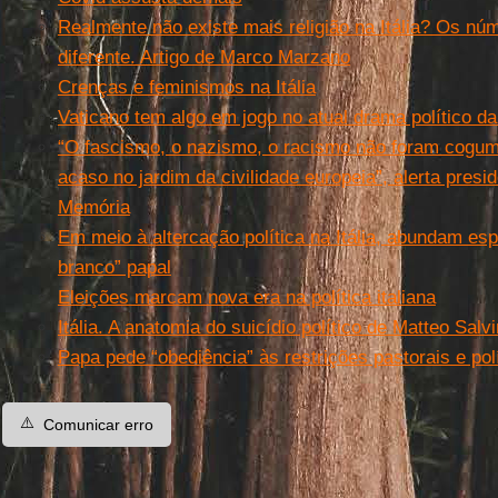
Realmente não existe mais religião na Itália? Os nú
diferente. Artigo de Marco Marzano
Crenças e feminismos na Itália
Vaticano tem algo em jogo no atual drama político da 
“O fascismo, o nazismo, o racismo não foram cogu
acaso no jardim da civilidade europeia”, alerta presid
Memória
Em meio à altercação política na Itália, abundam e
branco” papal
Eleições marcam nova era na política italiana
Itália. A anatomia do suicídio político de Matteo Salvi
Papa pede “obediência” às restrições pastorais e po
⚠️
Comunicar erro