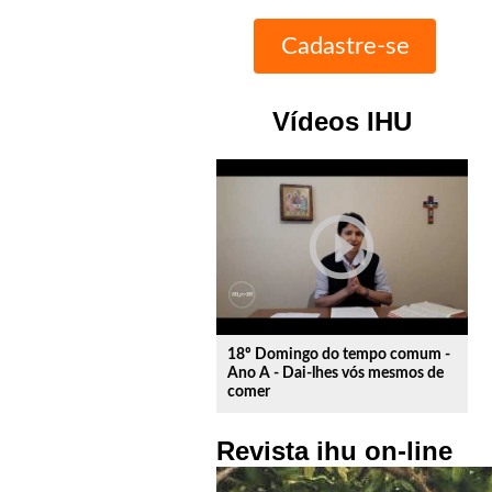
Vídeos IHU
play_circle_outline
18º Domingo do tempo comum -
Ano A - Dai-lhes vós mesmos de
comer
Revista ihu on-line