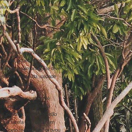
alavra. Esta é a versão
nhar que a palavra tem um
ossada pela
tagarelice
 que afirma honrar o pai
 como seu significado
uando reconhecemos que uma
carna atualmente. Ele teve
o não em nome da vaidade
idor do
Estado
.
omo irreversivelmente
s assumiram posições de
 a
política
se revelou não
r a tarefa de indicar um
que "pelo menos um" provou