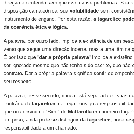
direção e conteúdo sem que isso cause problemas. Sua ro
disposição camaleônica, sua
volubilidade
sem consistênci
instrumento de engano. Por esta razão,
a tagarelice pod
de coerência ética e lógica
.
A palavra, por outro lado, implica a existência de um pe
vento que segue uma direção incerta, mas a uma lâmina q
É por isso que "
dar a própria palavra
" implica a existên
ser ignorado mesmo que não tenha sido escrito, que não
contrato. Dar a própria palavra significa sentir-se empen
seu respeito.
A palavra, nesse sentido, nunca está separada de suas c
contrário da
tagarelice
, carrega consigo a responsabilidad
que nos ensinou o “Sim!” de
Mattarella
em primeiro lugar?
um peso, ainda pode se distinguir da
tagarelice
, pode re
responsabilidade a um chamado.