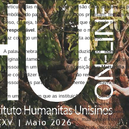
particular das novas gerações que são órfãs do valor da p
simbólica do pai de que nossos filhos precisam: testemu
peso, ou seja, tem consequências, que não pode ser des
irresponsável
. Não é por acaso que o mandamento bíblico
traz consigo uma referência explícita ao peso.
A palavra hebraica
kavòd
que é traduzida por “
honra
” tem
original justamente a palavra "
peso
". É o que dizemos q
pessoa tem um "peso". Esta é a posição que
Mattarella
en
que contradizer sua intenção de não renovar seu mandat
pessoal, mas para honrar plenamente sua palavra de serv
Em um tempo em que as instituições foram denunciadas c
corrompidas pela retórica populista, onde os intelectuai
adolescentes irresponsáveis sobre o tema da
pandemia
e
apenas incapaz de governar o país, mas também de cumpri
sucessor compartilhado à sua presidência, descobrimos 