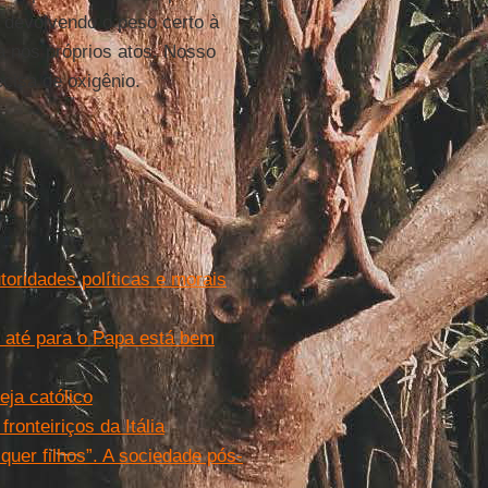
, devolvendo o peso certo à
a nos próprios atos. Nosso
ecisa de oxigênio.
toridades políticas e morais
a: até para o Papa está bem
eja católico
onteiriços da Itália
quer filhos”. A sociedade pós-