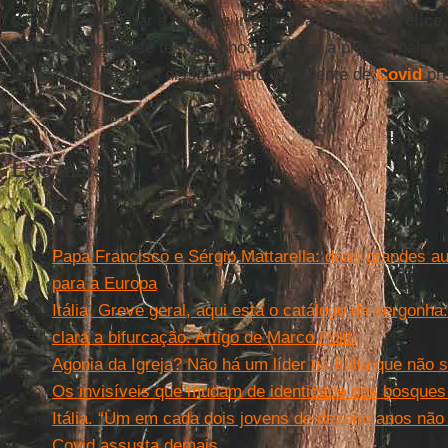
ser capaz de parar a torrente irresponsável da
tagarelice
palavra. Chama-se testemunho: encarnar a própria palavr
tempo precisa tanto disso, quanto um doente de
Covid
pr
Leia mais
Papa Francisco e Sérgio Mattarella: duas grandes au
para a Europa
Itália. Greve geral, aqui está o catálogo da vergonh
clara a bifurcação. Artigo de Marco Politi
Agonia da Igreja? Não há um líder na Itália que não s
Os invisíveis que mudam de identidade nos bosques fr
Itália. “Um em cada dois jovens de dezoito anos não 
Covid assusta demais