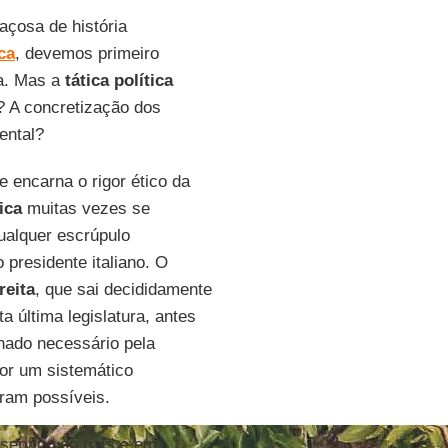
açosa de história
ca
, devemos primeiro
ra. Mas a
tática política
a? A concretização dos
ental?
e encarna o rigor ético da
ica
muitas vezes se
ualquer escrúpulo
presidente italiano. O
reita
, que sai decididamente
a última legislatura, antes
rnado necessário pela
or um sistemático
aram possíveis.
 serviço do país e em