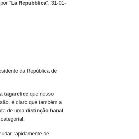
 por “
La Repubblica
”, 31-01-
sidente da República de
da
tagarelice
que nosso
usão, é claro que também a
rata de uma
distinção
banal
.
categorial.
mudar rapidamente de