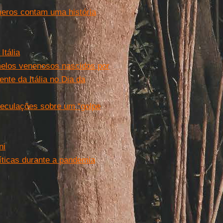
meros contam uma história
Itália
melos venenosos nascidos por
ente da Itália no Dia da
speculações sobre um “golpe
ni
líticas durante a pandemia