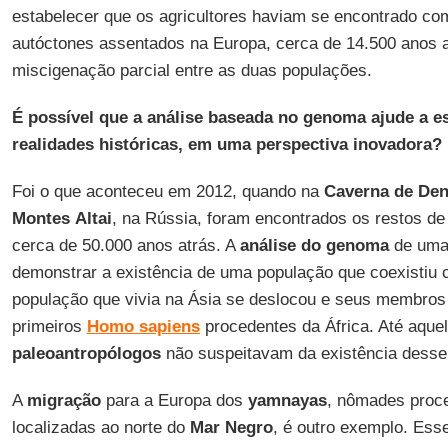
estabelecer que os agricultores haviam se encontrado co
autóctones assentados na Europa, cerca de 14.500 anos 
miscigenação parcial entre as duas populações.
É possível que a análise baseada no genoma ajude a e
realidades históricas, em uma perspectiva inovadora?
Foi o que aconteceu em 2012, quando na
Caverna de Den
Montes
Altai
, na Rússia, foram encontrados os restos de
cerca de 50.000 anos atrás. A
análise
do genoma
de uma 
demonstrar a existência de uma população que coexistiu
população que vivia na Ásia se deslocou e seus membro
primeiros
Homo
sapiens
procedentes da África. Até aque
paleoantropólogos
não suspeitavam da existência dess
A
migração
para a Europa dos
yamnayas
, nômades proc
localizadas ao norte do
Mar
Negro
, é outro exemplo. Ess