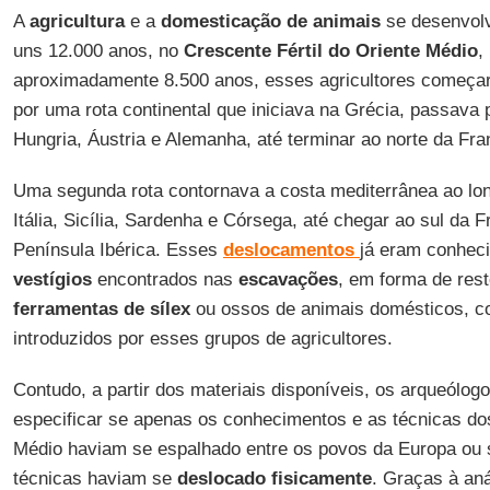
A
agricultura
e a
domesticação
de animais
se desenvol
uns 12.000 anos, no
Crescente Fértil do Oriente Médio
,
aproximadamente 8.500 anos, esses agricultores começa
por uma rota continental que iniciava na Grécia, passava 
Hungria, Áustria e Alemanha, até terminar ao norte da Fra
Uma segunda rota contornava a costa mediterrânea ao lon
Itália, Sicília, Sardenha e Córsega, até chegar ao sul da 
Península Ibérica. Esses
deslocamentos
já eram conhec
vestígios
encontrados nas
escavações
, em forma de res
ferramentas
de sílex
ou ossos de animais domésticos, co
introduzidos por esses grupos de agricultores.
Contudo, a partir dos materiais disponíveis, os arqueólo
especificar se apenas os conhecimentos e as técnicas dos
Médio haviam se espalhado entre os povos da Europa ou 
técnicas haviam se
deslocado
fisicamente
. Graças à aná