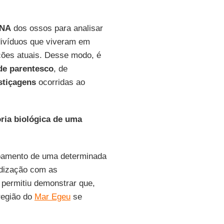
NA
dos ossos para analisar
divíduos que viveram em
ções atuais. Desse modo, é
de
parentesco
, de
tiçagens
ocorridas ao
ria biológica de uma
voamento de uma determinada
idização com as
permitiu demonstrar que,
 região do
Mar Egeu
se