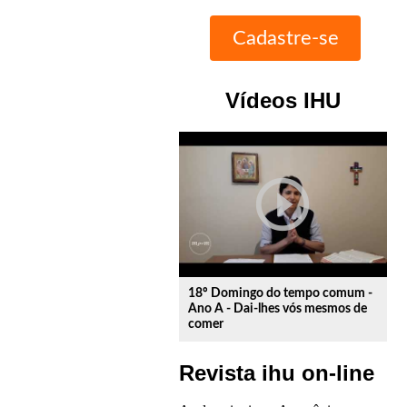
Vídeos IHU
play_circle_outline
18º Domingo do tempo comum -
Ano A - Dai-lhes vós mesmos de
comer
Revista ihu on-line