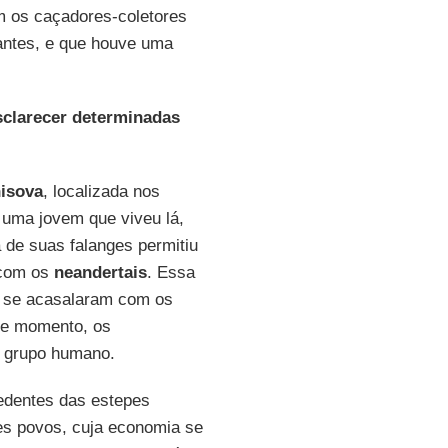
m os caçadores-coletores
antes, e que houve uma
sclarecer determinadas
isova
, localizada nos
 uma jovem que viveu lá,
de suas falanges permitiu
 com os
neandertais
. Essa
s se acasalaram com os
le momento, os
e grupo humano.
edentes das estepes
es povos, cuja economia se