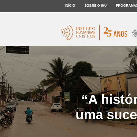
INÍCIO
SOBRE O IHU
PROGRAMA
“A histó
uma suce