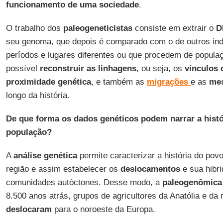
funcionamento
de uma sociedade
.
O trabalho dos
paleogeneticistas
consiste em extrair o
D
seu genoma, que depois é comparado com o de outros in
períodos e lugares diferentes ou que procedem de popula
possível
reconstruir
as linhagens
, ou seja, os
vínculos
proximidade
genética
, e também as
migrações
e as
mes
longo da história.
De que forma os dados genéticos podem narrar a histó
população?
A
análise
genética
permite caracterizar a história do po
região e assim estabelecer os
deslocamentos
e sua hibr
comunidades autóctones. Desse modo, a
paleogenômica
8.500 anos atrás, grupos de agricultores da Anatólia e da
deslocaram
para o noroeste da Europa.