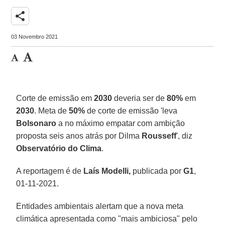
share
03 Novembro 2021
Corte de emissão em
2030
deveria ser de
80%
em
2030
. Meta de
50%
de corte de emissão 'leva
Bolsonaro
a no máximo empatar com ambição
proposta seis anos atrás por Dilma
Rousseff
', diz
Observatório do Clima
.
A reportagem é de
Laís Modelli,
publicada por
G1
,
01-11-2021.
Entidades ambientais alertam que a nova meta
climática apresentada como "mais ambiciosa" pelo