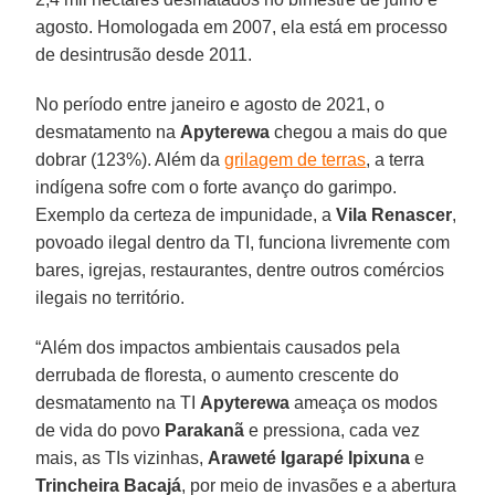
agosto. Homologada em 2007, ela está em processo
de desintrusão desde 2011.
No período entre janeiro e agosto de 2021, o
desmatamento na
Apyterewa
chegou a mais do que
dobrar (123%). Além da
grilagem de terras
, a terra
indígena sofre com o forte avanço do garimpo.
Exemplo da certeza de impunidade, a
Vila Renascer
,
povoado ilegal dentro da TI, funciona livremente com
bares, igrejas, restaurantes, dentre outros comércios
ilegais no território.
“Além dos impactos ambientais causados pela
derrubada de floresta, o aumento crescente do
desmatamento na TI
Apyterewa
ameaça os modos
de vida do povo
Parakanã
e pressiona, cada vez
mais, as TIs vizinhas,
Araweté Igarapé Ipixuna
e
Trincheira Bacajá
, por meio de invasões e a abertura