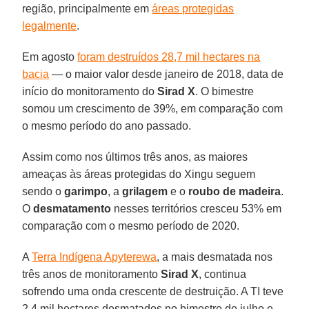
região, principalmente em
áreas protegidas
legalmente
.
Em agosto
foram destruídos 28,7 mil hectares na
bacia
— o maior valor desde janeiro de 2018, data de
início do monitoramento do
Sirad X
. O bimestre
somou um crescimento de 39%, em comparação com
o mesmo período do ano passado.
Assim como nos últimos três anos, as maiores
ameaças às áreas protegidas do Xingu seguem
sendo o
garimpo
, a
grilagem
e o
roubo de madeira
.
O
desmatamento
nesses territórios cresceu 53% em
comparação com o mesmo período de 2020.
A
Terra Indígena Apyterewa
, a mais desmatada nos
três anos de monitoramento
Sirad X
, continua
sofrendo uma onda crescente de destruição. A TI teve
2,4 mil hectares desmatados no bimestre de julho e