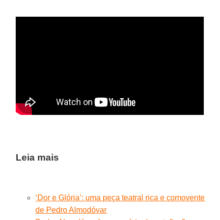
Leia mais
‘Dor e Glória’: uma peça teatral rica e comovente
de Pedro Almodóvar