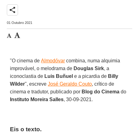
share
01 Outubro 2021
"O cinema de
Almodóvar
combina, numa alquimia
improvável, o melodrama de
Douglas Sirk
, a
iconoclastia de
Luis Buñuel
e a picardia de
Billy
Wilder
", escreve
José Geraldo Couto
, crítico de
cinema e tradutor, publicado por
Blog do Cinema
do
Instituto Moreira Salles
, 30-09-2021.
Eis o texto.