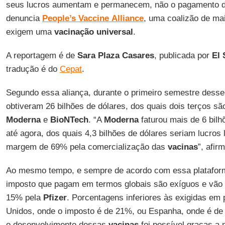
seus lucros aumentam e permanecem, não o pagamento d
denuncia
People’s
Vaccine
Alliance
, uma coalizão de ma
exigem uma
vacinação
universal
.
A reportagem é de
Sara Plaza
Casares
, publicada por
El 
tradução é do
Cepat
.
Segundo essa aliança, durante o primeiro semestre desse
obtiveram 26 bilhões de dólares, dos quais dois terços são
Moderna
e
BioNTech
. “A
Moderna
faturou mais de 6 bilh
até agora, dos quais 4,3 bilhões de dólares seriam lucros 
margem de 69% pela comercialização das
vacinas
”, afir
Ao mesmo tempo, e sempre de acordo com essa plataform
imposto que pagam em termos globais são exíguos e vão
15% pela
Pfizer
. Porcentagens inferiores às exigidas em
Unidos, onde o imposto é de 21%, ou Espanha, onde é de
o desenvolvimento dessas
vacinas
foi possível graças a 