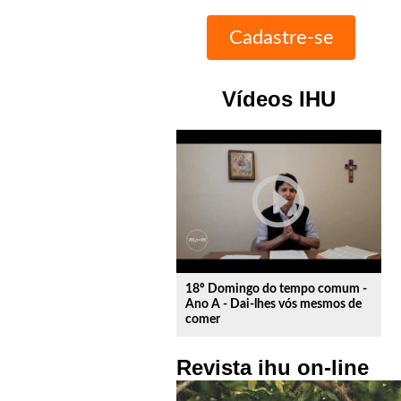
Vídeos IHU
play_circle_outline
18º Domingo do tempo comum -
Ano A - Dai-lhes vós mesmos de
comer
Revista ihu on-line