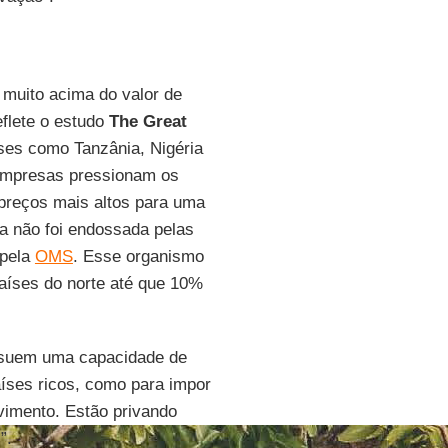
 muito acima do valor de
flete o estudo
The Great
íses como Tanzânia, Nigéria
empresas pressionam os
reços mais altos para uma
da não foi endossada pelas
 pela
OMS
. Esse organismo
países do norte até que 10%
suem uma capacidade de
íses ricos, como para impor
vimento. Estão privando
”.