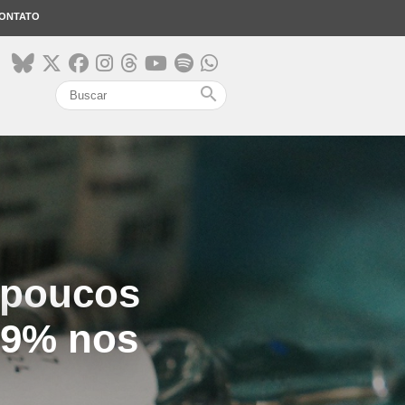
ONTATO
search
 poucos
69% nos