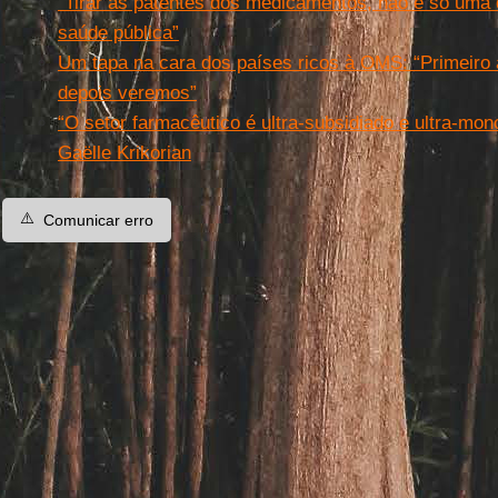
“Tirar as patentes dos medicamentos, não é só uma 
saúde pública”
Um tapa na cara dos países ricos à OMS: “Primeiro a
depois veremos”
“O setor farmacêutico é ultra-subsidiado e ultra-mon
Gaëlle Krikorian
⚠️
Comunicar erro