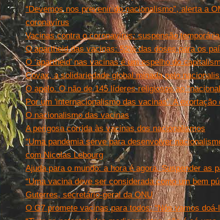
“Devemos nos prevenir do nacionalismo”, alerta a O
coronavírus
Vacinas contra o coronavírus: suspensão temporária
O apartheid das vacinas: 52% das doses para os paí
O ‘apartheid’ nas vacinas é um espelho do capitalism
Covax, a solidariedade global minada pelo nacionali
O apelo. O não de 145 líderes religiosos ao “nacion
Por um 'internacionalismo das vacinas'. A exortação
O nacionalismo das vacinas
A perigosa corrida às vacinas dos nacionalismos
“Uma pandemia serve para desenvolver nacionalismo
com Nicolas Lebourg
Ajuda para o mundo: a hora é agora. Suspender as p
“Uma vacina deve ser considerada como um bem públ
Guterres, secretário-geral da ONU
O G7 promete vacinas para todos: “Nós vamos doá-l