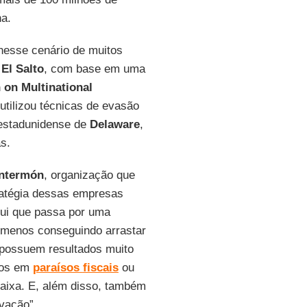
ha.
 nesse cenário de muitos
r
El Salto
, com base em uma
 on Multinational
utilizou técnicas de evasão
o estadunidense de
Delaware
,
s.
ntermón
, organização que
tratégia dessas empresas
ntui que passa por uma
menos conseguindo arrastar
 possuem resultados muito
ros em
paraísos
fiscais
ou
baixa. E, além disso, também
vação”.