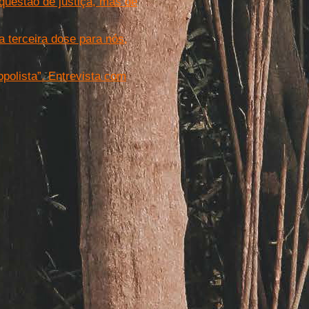
questão de justiça, mas de
 terceira dose para nós,
opolista”. Entrevista com