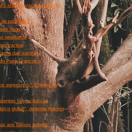
MS sobre a vacina contra o
 de patentes?
ses ricos
o neoliberal
smo vacinal
alismo das vacinas”
 do Papa Francisco
s agressivos”. Entrevista
atentes farmacêuticas
ico global”, defende António
as aos países pobres”