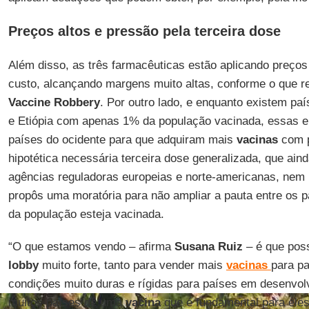
Preços altos e pressão pela terceira dose
Além disso, as três farmacêuticas estão aplicando preços
custo, alcançando margens muito altas, conforme o que re
Vaccine
Robbery
. Por outro lado, e enquanto existem pa
e Etiópia com apenas 1% da população vacinada, essas 
países do ocidente para que adquiram mais
vacinas
com p
hipotética necessária terceira dose generalizada, que ain
agências reguladoras europeias e norte-americanas, nem
propôs uma moratória para não ampliar a pauta entre os 
da população esteja vacinada.
“O que estamos vendo – afirma
Susana
Ruiz
– é que pos
lobby
muito forte, tanto para vender mais
vacinas
para pa
condições muito duras e rígidas para países em desenvol
muitos países de uma
vacina
que é fundamental para eles