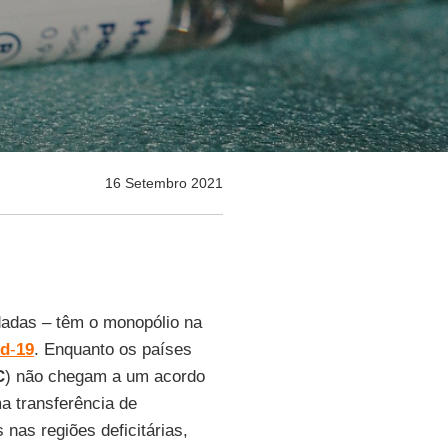
16 Setembro 2021
dadas – têm o monopólio na
id
-
19
. Enquanto os países
C
) não chegam a um acordo
a transferência de
nas regiões deficitárias,