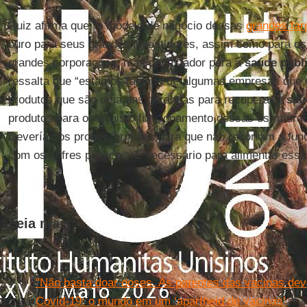
Ruiz afirma que “o modelo de negócio dessas
grandes fa
ouro para seus grandes investidores, assim como para o
grandes corporações, mas devastador para a
saúde públ
ressalta que “estamos falando de algumas empresas que 
produtos que são uma das garantias para recuperar a
saúd
produtos para os quais o funcionamento dessas estruturas
Deveríamos propor fórmulas para que não recorram a fund
com os cofres públicos. É necessário para alimentar ess
Leia mais
"Não basta doar doses. As patentes das vacinas de
Covid-19: o mundo em um ‘apartheid de vacinas’