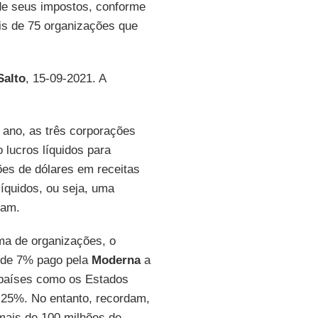
e seus impostos, conforme
is de 75 organizações que
Salto
, 15-09-2021. A
 ano, as três corporações
 lucros líquidos para
ões de dólares em receitas
líquidos, ou seja, uma
mam.
a de organizações, o
 de 7% pago pela
Moderna
a
 países como os Estados
 25%. No entanto, recordam,
mais de 100 milhões de