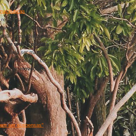
rmacêuticas
é uma mina de
s responsáveis por essas
ica mundial
”. Também
estão comercializando
e de todo o planeta
. São
 deveria ser mais exigente.
os públicos sem contribuir
a roda de
inovação
”.
vem ser suspensas"