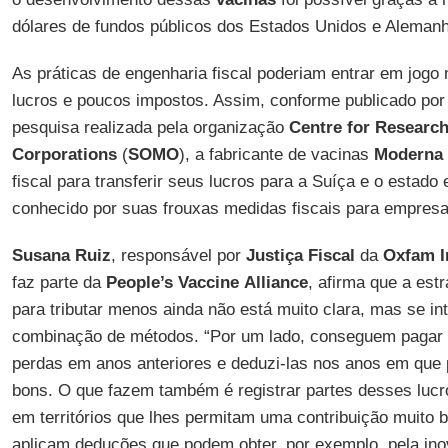
dólares de fundos públicos dos Estados Unidos e Aleman
As práticas de engenharia fiscal poderiam entrar em jogo
lucros e poucos impostos. Assim, conforme publicado po
pesquisa realizada pela organização
Centre
for Research
Corporations
(
SOMO
), a fabricante de vacinas
Moderna
fiscal para transferir seus lucros para a Suíça e o estad
conhecido por suas frouxas medidas fiscais para empresa
Susana Ruiz
, responsável por
Justiça Fiscal
da
Oxfam I
faz parte da
People’s
Vaccine
Alliance
, afirma que a es
para tributar menos ainda não está muito clara, mas se i
combinação de métodos. “Por um lado, conseguem pagar 
perdas em anos anteriores e deduzi-las nos anos em que
bons. O que fazem também é registrar partes desses luc
em territórios que lhes permitam uma contribuição muito 
aplicam deduções que podem obter, por exemplo, pela ino