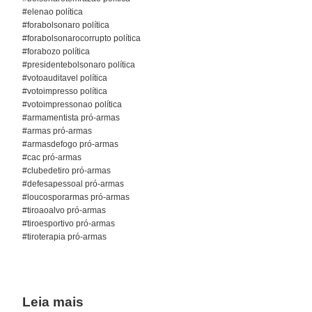
#elenao política
#forabolsonaro política
#forabolsonarocorrupto política
#forabozo política
#presidentebolsonaro política
#votoauditavel política
#votoimpresso política
#votoimpressonao política
#armamentista pró-armas
#armas pró-armas
#armasdefogo pró-armas
#cac pró-armas
#clubedetiro pró-armas
#defesapessoal pró-armas
#loucosporarmas pró-armas
#tiroaoalvo pró-armas
#tiroesportivo pró-armas
#tiroterapia pró-armas
Leia mais