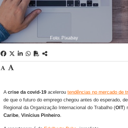
Foto: Pixabay
A
crise da covid-19
acelerou
tendências no mercado de t
de que o futuro do emprego chegou antes do esperado, decl
Regional da Organização Internacional do Trabalho (
OIT
)
Caribe
,
Vinícius Pinheiro
.