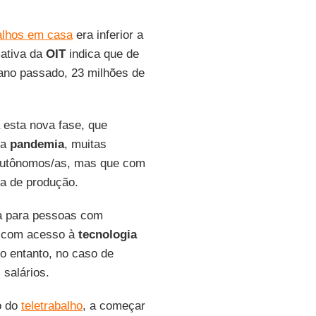
alhos em casa
era inferior a
mativa da
OIT
indica que de
ano passado, 23 milhões de
.
 esta nova fase, que
da
pandemia
, muitas
utônomos/as, mas que com
va de produção.
ra para pessoas com
 e com acesso à
tecnologia
no entanto, no caso de
 salários.
o do
teletrabalho
, a começar