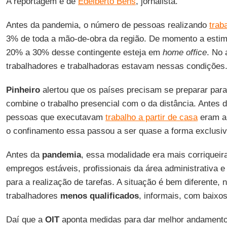
A reportagem é de
Edelberto Behs
, jornalista.
Antes da pandemia, o número de pessoas realizando
trab
3% de toda a mão-de-obra da região. De momento a esti
20% a 30% desse contingente esteja em
home office
. No 
trabalhadores e trabalhadoras estavam nessas condições
Pinheiro
alertou que os países precisam se preparar para
combine o trabalho presencial com o da distância. Antes 
pessoas que executavam
trabalho a partir de casa
eram a
o confinamento essa passou a ser quase a forma exclusi
Antes da
pandemia
, essa modalidade era mais corriquei
empregos estáveis, profissionais da área administrativa
para a realização de tarefas. A situação é bem diferente, 
trabalhadores
menos qualificados
, informais, com baixos
Daí que a
OIT
aponta medidas para dar melhor andament