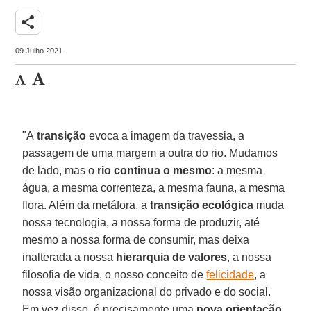
share
09 Julho 2021
"A
transição
evoca a imagem da travessia, a
passagem de uma margem a outra do rio. Mudamos
de lado, mas o
rio continua o mesmo
: a mesma
água, a mesma correnteza, a mesma fauna, a mesma
flora. Além da metáfora, a
transição ecológica
muda
nossa tecnologia, a nossa forma de produzir, até
mesmo a nossa forma de consumir, mas deixa
inalterada a nossa
hierarquia de valores
, a nossa
filosofia de vida, o nosso conceito de
felicidade
, a
nossa visão organizacional do privado e do social.
Em vez disso, é precisamente uma
nova orientação