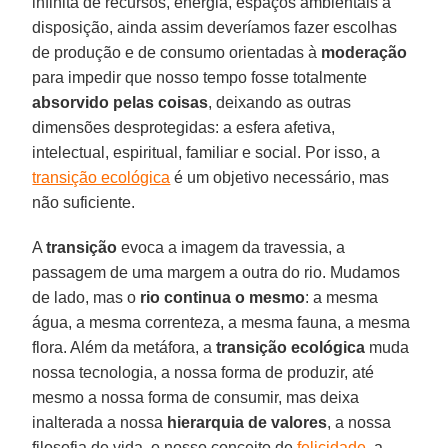
infinita de recursos, energia, espaços ambientais à
disposição, ainda assim deveríamos fazer escolhas
de produção e de consumo orientadas à
moderação
para impedir que nosso tempo fosse totalmente
absorvido pelas coisas
, deixando as outras
dimensões desprotegidas: a esfera afetiva,
intelectual, espiritual, familiar e social. Por isso, a
transição ecológica
é um objetivo necessário, mas
não suficiente.
A
transição
evoca a imagem da travessia, a
passagem de uma margem a outra do rio. Mudamos
de lado, mas o
rio continua o mesmo
: a mesma
água, a mesma correnteza, a mesma fauna, a mesma
flora. Além da metáfora, a
transição ecológica
muda
nossa tecnologia, a nossa forma de produzir, até
mesmo a nossa forma de consumir, mas deixa
inalterada a nossa
hierarquia de valores
, a nossa
filosofia de vida, o nosso conceito de
felicidade
, a