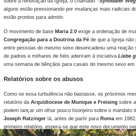
sobre a renovação da Igreja, o chamado
“Synodaler Weg
alguns estão pressionando por mudanças mais radicais d
estão prontos para admitir.
O movimento de base
Maria 2.0
exige a ordenação de mul
Congregação para a Doutrina da Fé
de que a Igreja não
entre pessoas do mesmo sexo desencadeou uma reação 
de padres e milhares de fiéis aderiram à iniciativa
Liebe 
uma semana de bênçãos para casais do mesmo sexo em i
Relatórios sobre os abusos
Como se essa turbulência não bastasse, os próximos me
relatório da
Arquidiocese de Munique e Freising
sobre a
podem lançar um olhar pouco lisonjeiro sobre o mandato 
Joseph Ratzinger
lá, antes de partir para
Roma
em 1982.
primeiro relatório, espera-se que este novo documento s
fundo nos registros diocesanos. Se o papa emérito de 94