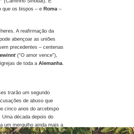
”
(Caminho Sinodal). E
o que os bispos – e
Roma
–
heres. A reafirmação da
 pode abençoar as uniões
sem precedentes – centenas
gewinnt
(“O amor vence”),
grejas de toda a
Alemanha
.
ses trarão um segundo
cusações de abuso que
de cinco anos do arcebispo
 Uma década depois do
eja um mergulho ainda mais a
 anos for citado como alguém