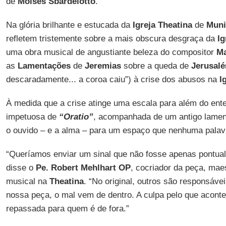
de
Moisés Sbardelotto
.
Na glória brilhante e estucada da
Igreja Theatina
de
Muni
refletem tristemente sobre a mais obscura desgraça da
Ig
uma obra musical de angustiante beleza do compositor
Ma
as
Lamentações
de
Jeremias
sobre a queda de
Jerusal
descaradamente... a coroa caiu”) à crise dos abusos na
I
À medida que a crise atinge uma escala para além do ent
impetuosa de
“Oratio”
, acompanhada de um antigo lament
o ouvido – e a alma – para um espaço que nenhuma palav
“Queríamos enviar um sinal que não fosse apenas pontual
disse o
Pe. Robert Mehlhart OP
, cocriador da peça, maes
musical na
Theatina
. “No original, outros são responsáve
nossa peça, o mal vem de dentro. A culpa pelo que aconte
repassada para quem é de fora.”