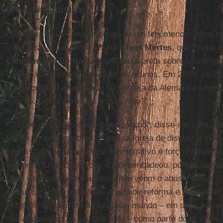
O caso Canisius
O abuso sexual clerical tornou-se um fenômeno público 
atrás, graças ao padre jesuíta
Klaus Mertes
, que, como c
Canisius
, em
Berlim
, abriu a caixa-preta sobre os clérig
revelou o sofrimento de vários ex-alunos. Em 2010, está
seu escritório, imaginando se a Igreja da Alemanha seguir
abismo. Como ele vê as coisas hoje?
“O copo está meio cheio e meio vazio”, disse-me o
Pe. M
fez há 10 anos quebrou o tabu da Igreja de discutir a viol
ele. Isso gerou um impulso investigativo e forçou novas e
menores. O processo que ele desencadeou, porém, també
cada vez maior entre aqueles que veem o abuso sexual c
de buscar um projeto mais amplo de reforma e renovação
esforços de abertura da Igreja ao mundo – em seus ensin
sua abordagem ao seu passado – como parte do problema