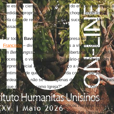
que estava ciente dos abusos – ou do encobrimento dos 
medidas apropriadas, as ondas de choque poderão ser m
pela carta de renúncia do seu atual sucessor em Munique
passado.
Por toda a
Baviera
, a renúncia-surpresa de
Marx
– pronta
Francisco
– dividiu opiniões. Alguns a viram como um golp
um
Befreiungsschlag
, um impulso libertador para um refo
diocesana, o vice do cardeal, o vigário-geral
Christoph K
surpresa inicial agora cedeu espaço a um período de refl
sentimento de que o papa concorda com grande parte da a
cardeal Marx, não se trata apenas de questões estruturai
o que nos define como Igreja?”, explica o Pe. Klingan expl
Raramente essa questão existencial foi mais urgente. Cer
alemães se identificam como católicos romanos, 27% da 
milhões se identificam como membros das Igrejas protesta