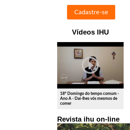
Vídeos IHU
play_circle_outline
18º Domingo do tempo comum -
Ano A - Dai-lhes vós mesmos de
comer
Revista ihu on-line