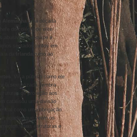
na
Alemanha
uma década
hefe do colégio de elite
os abusivos na equipe e
vamos sentados juntos em
ia a da
Irlanda
rumo ao
ertes
. Vir a público como ele
ência sexualizada, lembra
struturas de proteção aos
m catalisou uma divisão
lerical como uma obrigação
, e aqueles que veem os
amentos, suas estruturas e
.