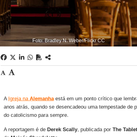
Foto: Bradley N. Weber/Flickr CC
A
Igreja na
Alemanha
está em um ponto crítico que lembr
anos atrás, quando se desencadeou uma tempestade de pr
do catolicismo para sempre.
A reportagem é de
Derek Scally
, publicada por
The Table