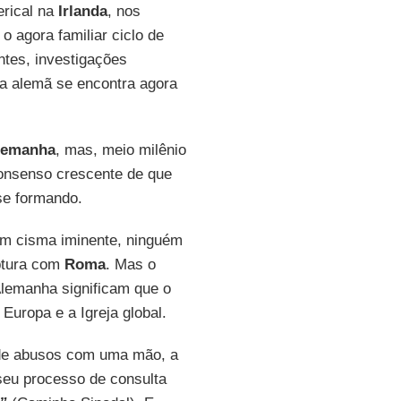
erical na
Irlanda
, nos
 agora familiar ciclo de
ntes, investigações
eja alemã se encontra agora
lemanha
, mas, meio milênio
onsenso crescente de que
 se formando.
um cisma iminente, ninguém
uptura com
Roma
. Mas o
Alemanha significam que o
 Europa e a Igreja global.
e de abusos com uma mão, a
seu processo de consulta