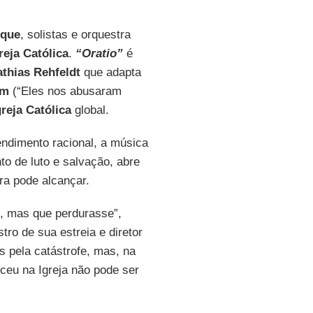
que
, solistas e orquestra
reja Católica
.
“Oratio”
é
thias Rehfeldt
que adapta
ém
(“Eles nos abusaram
greja Católica
global.
endimento racional, a música
o de luto e salvação, abre
ra pode alcançar.
, mas que perdurasse”,
tro de sua estreia e diretor
is pela catástrofe, mas, na
ceu na Igreja não pode ser