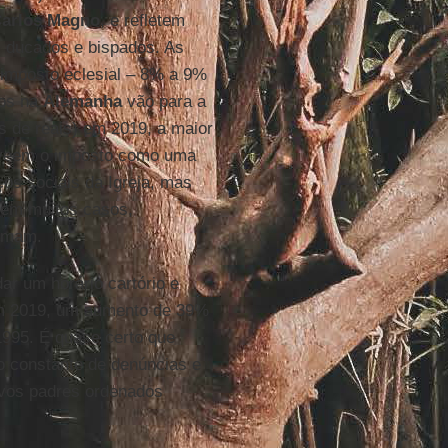
arlos Magno
, e refletem
, ducados e bispados. As
 imposto eclesial – 8% a 9%
cos na
Alemanha
vão para a
es de reais) em 2019, a maior
ã veem o imposto como uma
ços sociais da Igreja, mas
, em muitos casos,
ximam.
ar um horário cartório e
 em 2019, um aumento de 39%
995. É quase certo que
o constante de denúncias e
vos padres ordenados