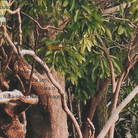
abusos – e que não tomou as
aiores do que as causadas
,
Reinhard Marx
, no mês
mente rejeitada pelo
Papa
e publicitário, outros como
rmador enérgico. Na sede
lingan
, disse-me que a
exão profunda e a um
nálise de Marx. “Para o
s, trata-se do nosso âmago:
ica.
ca de 22,6 milhões de
população (cerca de 21
ntes). As fronteiras de