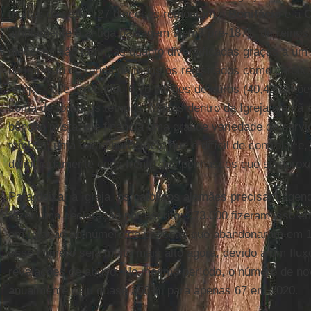
muitas das suas 27 dioceses remontam a
Bonifácio
e a
C
amplamente a antiga paisagem alemã pré-1871, de reinos
dioceses são tão ricas quanto diversificadas graças a um
do imposto de renda de todos os registrados como católi
Igreja – que arrecadou 6,76 bilhões de euros (40,42 bilhõ
soma de todos os tempos. Muitos dentro da Igreja alem
bênção mista: ele financia uma grande variedade de servi
também uma vasta burocracia que é difícil de controlar e
deliberadamente cega frente aos penhascos que se apro
Para deixar a Igreja, os católicos alemães precisam agend
fazer uma declaração por escrito: 273.000 fizeram isso
em relação ao número de pessoas que abandonaram em 1
esse número seja muito mais alto agora, devido a um flux
revelações de abuso. No mesmo período, o número de no
anualmente caiu quase 350%, para apenas 67 em 2020.