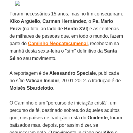
Foram necessários 15 anos, mas no fim conseguiram:
Kiko Argüello
,
Carmen Hernández
, o
Pe. Mario
Pezzi
(na foto, ao lado de
Bento XVI
) e as centenas
de milhares de pessoas que, em todo o mundo, fazem
parte do
Caminho Neocatecumenal
, receberam na
manhã desta sexta-feira o "sim" definitivo da
Santa
Sé
ao seu movimento.
A reportagem é de
Alessandro Speciale
, publicada
no sítio
Vatican Insider
, 20-01-2012. A tradução é de
Moisés Sbardelotto
.
O Caminho é um "percurso de iniciação cristã", um
percurso de fé, destinado sobretudo àqueles adultos
que, nos países de tradição cristã do
Ocidente
, foram
batizados mas, depois, por assim dizer, se
esqueceram dela. O movimento iniciado por
Kiko
e