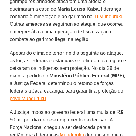
garimpeiros armados atacaram uma aldeia e
queimaram a casa de
Maria Leusa Kaba
, liderança
contrária à mineração e ao garimpo na
TI Munduruku
.
Outras ameaças se seguiram ao ataque, que ocorreu
em represália a uma operação de fiscalização e
combate ao garimpo ilegal na região.
Apesar do clima de terror, no dia seguinte ao ataque,
as forças federais e estaduais se retiraram da região e
deixaram os indígenas sem proteção. No dia 29 de
maio, a pedido do
Ministério Público Federal
(
MPF
),
a Justiça Federal determinou o retorno de forças
federais a Jacareacanga, para garantir a proteção do
povo Munduruku
.
A Justiça impôs ao governo federal uma multa de R$
50 mil por dia de descumprimento da decisão. A
Força Nacional chegou a ser deslocada para a
região, mas lideranças
Munduruku
denunciam que o