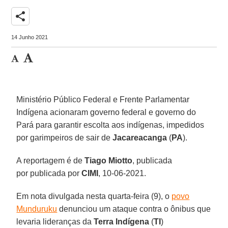
share
14 Junho 2021
Ministério Público Federal e Frente Parlamentar
Indígena acionaram governo federal e governo do
Pará para garantir escolta aos indígenas, impedidos
por garimpeiros de sair de
Jacareacanga
(
PA
).
A reportagem é de
Tiago Miotto
, publicada
por publicada por
CIMI
, 10-06-2021.
Em nota divulgada nesta quarta-feira (9), o
povo
Munduruku
denunciou um ataque contra o ônibus que
levaria lideranças da
Terra Indígena
(
TI
)