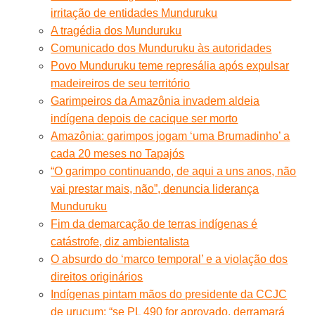
irritação de entidades Munduruku
A tragédia dos Munduruku
Comunicado dos Munduruku às autoridades
Povo Munduruku teme represália após expulsar
madeireiros de seu território
Garimpeiros da Amazônia invadem aldeia
indígena depois de cacique ser morto
Amazônia: garimpos jogam ‘uma Brumadinho’ a
cada 20 meses no Tapajós
“O garimpo continuando, de aqui a uns anos, não
vai prestar mais, não”, denuncia liderança
Munduruku
Fim da demarcação de terras indígenas é
catástrofe, diz ambientalista
O absurdo do ‘marco temporal’ e a violação dos
direitos originários
Indígenas pintam mãos do presidente da CCJC
de urucum: “se PL 490 for aprovado, derramará