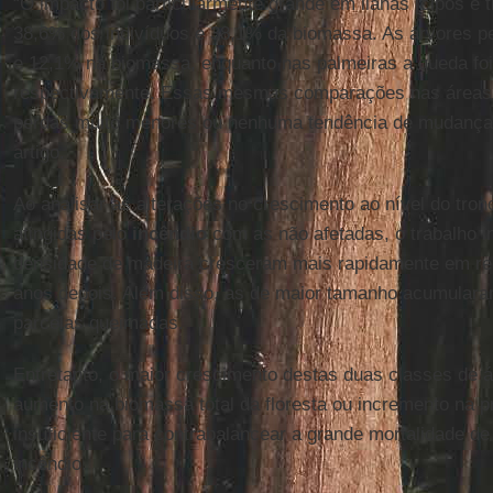
“O impacto foi particularmente grande em lianas [cipós e 
38,6% dos indivíduos e 38,1% da biomassa. As árvores p
e 12,1% na biomassa, enquanto nas palmeiras a queda fo
respectivamente. Essas mesmas comparações nas áreas
perdas muito menores ou nenhuma tendência de mudança si
artigo.
Ao analisar as alterações no crescimento ao nível do tro
atingidas pelo
incêndio
com as não afetadas, o trabalho i
densidade de madeira cresceram mais rapidamente em re
anos depois. Além disso, as de maior tamanho acumular
parcelas queimadas.
Entretanto, o maior crescimento destas duas classes de á
aumento na biomassa total da floresta ou incremento na 
insuficiente para contrabalancear a grande mortalidade d
incêndio.