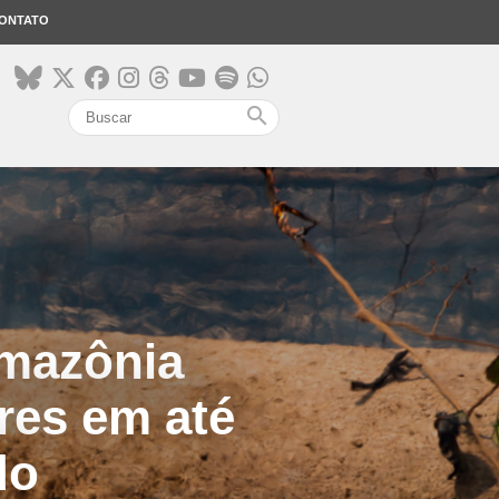
ONTATO
search
Amazônia
res em até
do