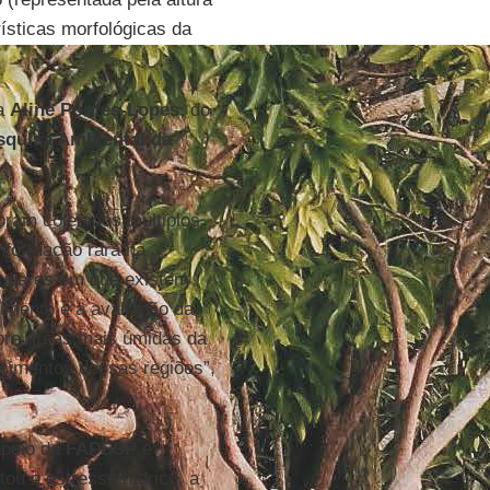
ísticas morfológicas da
da
Aline Pontes-Lopes
, do
esquisa Ambiental da
oram coletados múltiplos
nformação rara na
lugares em que existem
imento e a avaliação da
obre áreas mais úmidas da
cimentos dessas regiões”,
poio da
FAPESP
e
tou o estresse hídrico, a