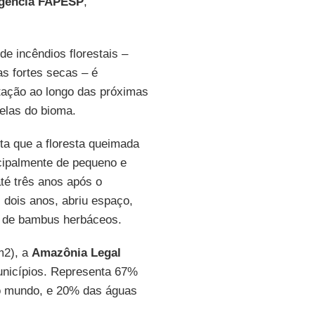
gência FAPESP
,
de incêndios florestais –
s fortes secas – é
etação ao longo das próximas
elas do bioma.
ta que a floresta queimada
cipalmente de pequeno e
té três anos após o
s dois anos, abriu espaço,
s de bambus herbáceos.
m2), a
Amazônia Legal
 municípios. Representa 67%
 do mundo, e 20% das águas