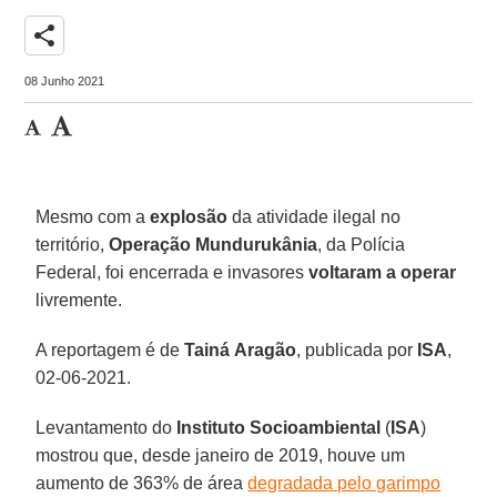
share
08 Junho 2021
Mesmo com a
explosão
da atividade ilegal no
território,
Operação
Mundurukânia
, da Polícia
Federal, foi encerrada e invasores
voltaram a operar
livremente.
A reportagem é de
Tainá
Aragão
, publicada por
ISA
,
02-06-2021.
Levantamento do
Instituto Socioambiental
(
ISA
)
mostrou que, desde janeiro de 2019, houve um
aumento de 363% de área
degradada pelo garimpo