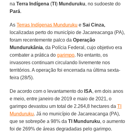
na
Terra Indígena
(
TI
)
Munduruku
, no sudoeste do
Pará
.
As
Terras Indígenas Munduruku
e
Sai Cinza,
localizadas perto do município de Jacareacanga (PA),
foram recentemente palco da
Operação
Mundurukânia
, da Polícia Federal, cujo objetivo era
combater a prática do
garimpo
. No entanto, os
invasores continuam circulando livremente nos
territórios. A operação foi encerrada na última sexta-
feira (28/5).
De acordo com o levantamento do
ISA
, em dois anos
e meio, entre janeiro de 2019 e maio de 2021, o
garimpo devastou um total de 2.264,8 hectares da
TI
Munduruku
. Já no município de Jacareacanga (PA),
que se sobrepõe a 98% da
TI Munduruku
, o aumento
foi de 269% de áreas degradadas pelo garimpo.