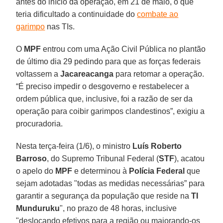
antes do início da operação, em 21 de maio, o que
teria dificultado a continuidade do
combate ao
garimpo
nas TIs.
O
MPF
entrou com uma Ação Civil Pública no plantão
de último dia 29 pedindo para que as forças federais
voltassem a
Jacareacanga
para retomar a operação.
“É preciso impedir o desgoverno e restabelecer a
ordem pública que, inclusive, foi a razão de ser da
operação para coibir garimpos clandestinos”, exigiu a
procuradoria.
Nesta terça-feira (1/6), o ministro
Luís Roberto
Barroso
, do Supremo Tribunal Federal (
STF
), acatou
o apelo do
MPF
e determinou à
Polícia Federal
que
sejam adotadas "todas as medidas necessárias” para
garantir a segurança da população que reside na
TI
Munduruku
", no prazo de 48 horas, inclusive
"deslocando efetivos para a região ou majorando-os