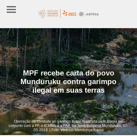
MPF recebe carta do povo
Munduruku contra garimpo
ilegal em suas terras
Operação de combate ao garimpo ilegal realizada pelo Ibama em
conjunto com a PF, o ICMBio e a FAB, na Terra Indígena Munduruku, 07-
05-2018. | Foto: Vinícius Mendonça/Ibama