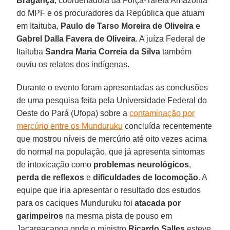
Bragança
, coordenadora da Força-Tarefa Amazônia
do MPF e os procuradores da República que atuam
em Itaituba,
Paulo de Tarso Moreira de Oliveira
e
Gabrel Dalla Favera de Oliveira
. A juíza Federal de
Itaituba
Sandra Maria Correia da Silva
também
ouviu os relatos dos indígenas.
Durante o evento foram apresentadas as conclusões
de uma pesquisa feita pela Universidade Federal do
Oeste do Pará (Ufopa) sobre a
contaminação por
mercúrio entre os Munduruku
concluída recentemente
que mostrou níveis de mercúrio até oito vezes acima
do normal na população, que já apresenta sintomas
de intoxicação como
problemas neurológicos
,
perda de reflexos
e
dificuldades de locomoção
. A
equipe que iria apresentar o resultado dos estudos
para os caciques Munduruku foi
atacada por
garimpeiros
na mesma pista de pouso em
Jacareacanga onde o ministro
Ricardo Salles
esteve