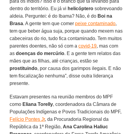
para os índios? Isso é o branco que tá levando para
dentro do território. Eu já vi
helicóptero
sobrevoando
aldeia. Perguntei: é do Ibama? Não, é do
Boi na
Brasa
. A gente tem que comer
peixe contaminado
,
tem que beber água suja, porque quando mexem nas
cabeceiras do rio, tudo fica contaminado. Tem muitos
parentes doentes, não só com a
covid-19
, mas com
as
doenças do mercúrio
. E a gente tem relatos das
mães que as filhas, até crianças, estão se
prostituindo
, por causa dos garimpos ilegais. E não
tem fiscalização nenhuma”, disse outra liderança
presente.
Estavam presentes na reunião membros do MPF
como
Eliana Torelly
, coordenadora da Câmara de
Populações Indígenas e Povos Tradicionais do MPF,
Felício Pontes Jr
, da Procuradoria Regional da
República da 1ª Região,
Ana Carolina Haliuc