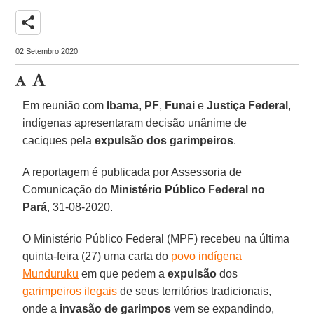
share
02 Setembro 2020
Em reunião com
Ibama
,
PF
,
Funai
e
Justiça
Federal
,
indígenas apresentaram decisão unânime de
caciques pela
expulsão dos garimpeiros
.
A reportagem é publicada por Assessoria de
Comunicação do
Ministério Público Federal no
Pará
, 31-08-2020.
O Ministério Público Federal (MPF) recebeu na última
quinta-feira (27) uma carta do
povo indígena
Munduruku
em que pedem a
expulsão
dos
garimpeiros ilegais
de seus territórios tradicionais,
onde a
invasão de garimpos
vem se expandindo,