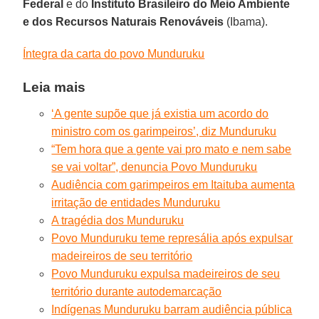
Federal
e do
Instituto Brasileiro do Meio Ambiente
e dos Recursos Naturais Renováveis
(Ibama).
Íntegra da carta do povo Munduruku
Leia mais
‘A gente supõe que já existia um acordo do
ministro com os garimpeiros’, diz Munduruku
“Tem hora que a gente vai pro mato e nem sabe
se vai voltar”, denuncia Povo Munduruku
Audiência com garimpeiros em Itaituba aumenta
irritação de entidades Munduruku
A tragédia dos Munduruku
Povo Munduruku teme represália após expulsar
madeireiros de seu território
Povo Munduruku expulsa madeireiros de seu
território durante autodemarcação
Indígenas Munduruku barram audiência pública