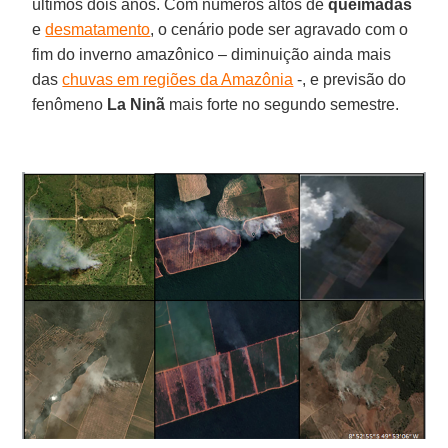
últimos dois anos. Com números altos de
queimadas
e
desmatamento
, o cenário pode ser agravado com o
fim do inverno amazônico – diminuição ainda mais
das
chuvas em regiões da Amazônia
-, e previsão do
fenômeno
La Ninã
mais forte no segundo semestre.