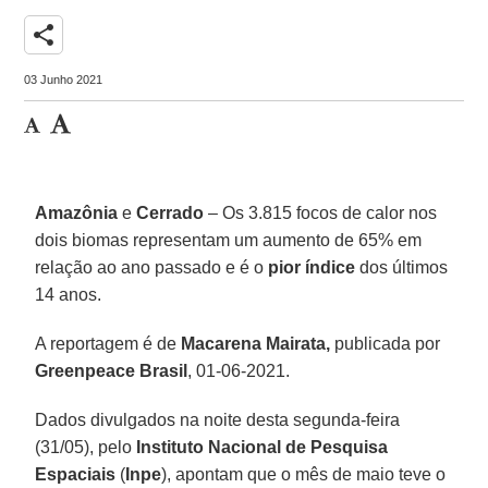
share
03 Junho 2021
Amazônia
e
Cerrado
– Os 3.815 focos de calor nos
dois biomas representam um aumento de 65% em
relação ao ano passado e é o
pior índice
dos últimos
14 anos.
A reportagem é de
Macarena Mairata,
publicada por
Greenpeace
Brasil
, 01-06-2021.
Dados divulgados na noite desta segunda-feira
(31/05), pelo
Instituto Nacional de Pesquisa
Espaciais
(
Inpe
), apontam que o mês de maio teve o