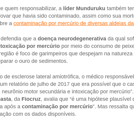
e quem responsabilizar, a
líder Munduruku
também tem
provar que havia sido contaminado, assim como sua mor
obre a
contaminação por mercúrio de diversas aldeias da
defendia que a
doença neurodegenerativa
da qual sof
ntoxicação por mercúrio
por meio do consumo de peixe
 região é foco de garimpeiros que despejam na natureza
eparar o ouro de sedimentos.
o de esclerose lateral amiotrófica, o médico responsáve
um relatório de julho de 2017 que era possível que o ca
neurônio motor secundária e intoxicação por mercúrio”. 
asta
, da
Fiocruz
, avalia que “é uma hipótese plausível
da após a
contaminação por mercúrio
”. Mas ressalta q
lação com os dados disponíveis.