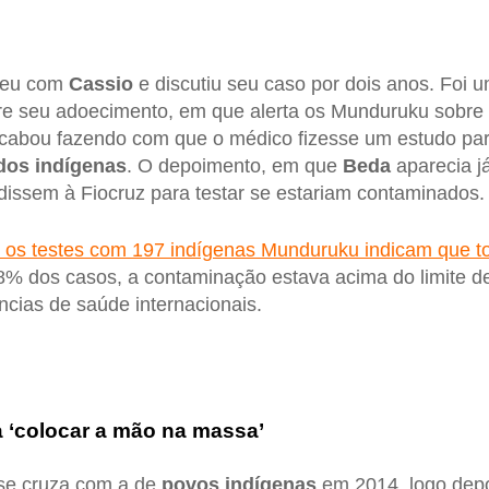
deu com
Cassio
e discutiu seu caso por dois anos. Foi 
re seu adoecimento, em que alerta os Munduruku sobre 
cabou fazendo com que o médico fizesse um estudo par
dos indígenas
. O depoimento, em que
Beda
aparecia já
dissem à Fiocruz para testar se estariam contaminados.
 os testes com 197 indígenas Munduruku indicam que 
8% dos casos, a contaminação estava acima do limite d
ncias de saúde internacionais.
 ‘colocar a mão na massa’
se cruza com a de
povos indígenas
em 2014, logo depo