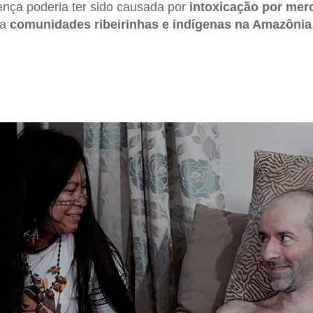
ença poderia ter sido causada por
intoxicação por mer
 a
comunidades ribeirinhas e indígenas na Amazônia