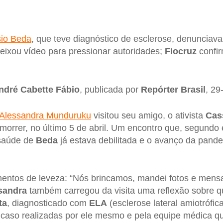
io Beda
, que teve diagnóstico de esclerose, denunciav
eixou vídeo para pressionar autoridades;
Fiocruz
confi
ndré Cabette Fábio
, publicada por
Repórter Brasil
, 29
Alessandra Munduruku
visitou seu amigo, o ativista
Cas
morrer, no último 5 de abril. Um encontro que, segundo e
 saúde de
Beda
já estava debilitada e o avanço da pande
entos de leveza: “Nós brincamos, mandei fotos e mens
sandra
também carregou da visita uma reflexão sobre q
ta
, diagnosticado com
ELA
(esclerose lateral amiotrófica
 caso realizadas por ele mesmo e pela equipe médica q