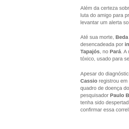
Além da certeza sobr
luta do amigo para 
levantar um alerta s
Até sua morte,
Beda
desencadeada por
i
Tapajós
, no
Pará
. A
tóxico, usado para s
Apesar do diagnóstic
Cassio
registrou em 
quadro de doença do 
pesquisador
Paulo B
tenha sido desperta
confirmar essa corre