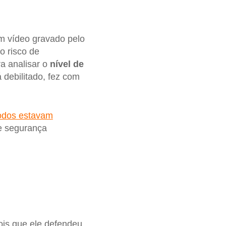
um vídeo gravado pelo
o risco de
a analisar o
nível de
 debilitado, fez com
todos estavam
e segurança
is que ele defendeu