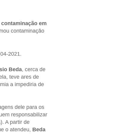
a
contaminação em
rmou contaminação
-04-2021.
sio Beda
, cerca de
la, teve ares de
mia a impediria de
agens dele para os
uem responsabilizar
). A partir de
ue o atendeu,
Beda