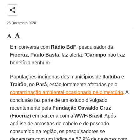
share
23 Dezembro 2020
Em conversa com
Rádio BdF
, pesquisador da
Fiocruz
,
Paulo Basta
, faz alerta: “
Garimpo
não traz
benefício nenhum”.
Populações indígenas dos municípios de
Itaituba
e
Trairão
, no
Pará
, estão fortemente afetadas pela
contaminação ambiental ocasionada pelo mercúrio
. A
conclusão faz parte de um estudo divulgado
recentemente pela
Fundação Oswaldo Cruz
(
Fiocruz
) em parceria com a
WWF-Brasil
. Após
análise de amostras de cabelo e de pescado
consumido na região, os pesquisadores se
depararam com um índice de 57,9% de pessoas com