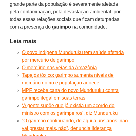
grande parte da população é severamente afetada
pela contaminação, pela devastação ambiental, por
todas essas relações sociais que ficam deturpadas
com a presença do
garimpo
na comunidade.
Leia mais
O povo indígena Munduruku tem saúde afetada
por mercúrio de garimpo
O mercúrio nas veias da Amazônia
Tapajós tóxico: garimpo aumenta níveis de
mercúrio no rio e população adoece
MPF recebe carta do povo Munduruku contra
garimpo ilegal em suas terras
‘A gente supõe que já existia um acordo do
ministro com os garimpeiros’, diz Munduruku
“O garimpo continuando, de aqui a uns anos, não
vai prestar mais, não”, denuncia liderança
Munduruku