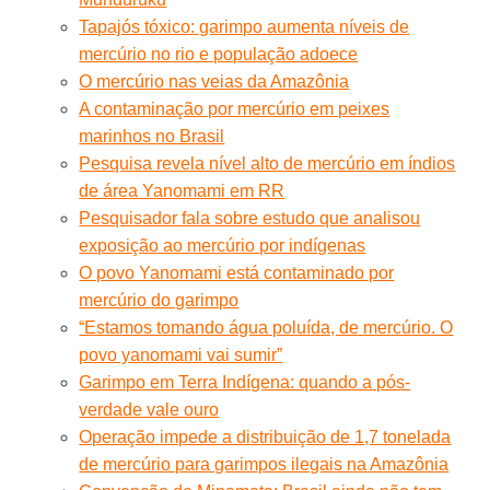
Tapajós tóxico: garimpo aumenta níveis de
mercúrio no rio e população adoece
O mercúrio nas veias da Amazônia
A contaminação por mercúrio em peixes
marinhos no Brasil
Pesquisa revela nível alto de mercúrio em índios
de área Yanomami em RR
Pesquisador fala sobre estudo que analisou
exposição ao mercúrio por indígenas
O povo Yanomami está contaminado por
mercúrio do garimpo
“Estamos tomando água poluída, de mercúrio. O
povo yanomami vai sumir”
Garimpo em Terra Indígena: quando a pós-
verdade vale ouro
Operação impede a distribuição de 1,7 tonelada
de mercúrio para garimpos ilegais na Amazônia