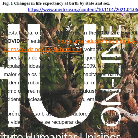
Desta forma, o artigo “
Reduction in the 2020 Life Expect
COVID-19
” estima que
houve uma redução média de 1,94 
ao nascer da população brasileira
, voltando aos níveis d
expectativa de vida aos 65 anos, a queda foi de 1,58 ano,
população idosa voltar ao nível de 2009. A queda da esper
maior entre os homens e entre os habitantes da região N
podem derrubar a esperança de vida, mas, em geral, ela 
como ocorreu no
Japão
, quando
Fukushima
foi atingida 
acidente nuclear, ao mesmo tempo, em 2011.
Porém, no caso brasileiro, os autores consideram que a 
de vida não deve se recuperar de imediato, por cinco moti
Brasil continua batendo recordes de vidas perdidas em 20