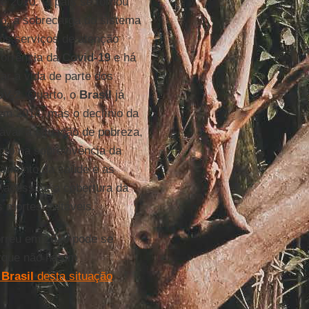
e 2020. O país se tornou
o, a sobrecarga do sistema
dos serviços de atenção
corrência da
Covid-19
e há
r a vida de parte dos
oV-2
. Quarto, o
Brasil
já
m 2014, mas o declínio da
avar a situação de pobreza,
cto na sobrevivência da
çamento da saúde e as
 acesso e a cobertura da
s mortes evitáveis.
orreu em 2020 pode se
orque não há um
o
Brasil
desta situação