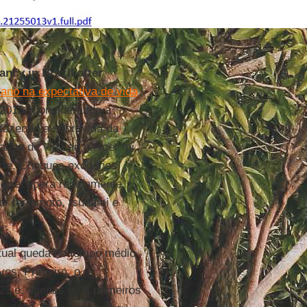
ancy in Brazil after
ano na expectativa de vida
e 2013. Considerando a
 fazendo a sobrevida da
ança de vida ao nascer foi
orte. Choques exógenos
se recupera rapidamente,
por terremoto, tsunami e
atual queda no tempo médio
vos. Primeiro, o
21 e, apenas os 4 primeiros