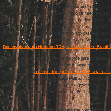
Portanto, o que estava ruim em 2020 piorou em 2021. No
195 mil mortes pela Covid-19 e no início de maio já chego
Provavelmente, o número total de vidas perdidas para a 
mil óbitos até o final do ano. Ou seja, serão mais de 500 
somente em 2021, mais de o dobro do ano passado. Isto si
de vida vai cair mais ainda no corrente ano. Significa que
Desenvolvimento Humano
(
IDH
) vai diminuir e o
Brasil
v
Assim, é urgente que o
Brasil
se esforce para controlar a
possível. Neste esforço de enfrentar a pandemia e a que
fundamental que
o censo demográfico do
IBGE
seja reali
decisão do ministro
Marco Aurélio Mello
, do
Supremo Tr
ocorrida no dia 28/04, determinou que o governo federal 
realizar o Censo demográfico ainda em 2021. A decisão a
governo do
Maranhão
.
Esta decisão é fundamental para resgatar o império da
Le