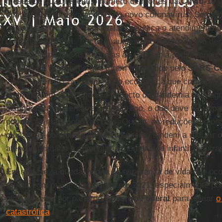
meses de 2021 repetiu o número de mortes da
Covid-19
d
um berçário de novas cepas do novo coronavírus. Segund
de saúde e o colapso hospitalar prejudica o atendimento 
primária no
Brasil
. Terceiro, aumenta a morbidade em de
evidências de que as sequelas da pandemia podem encurta
milhões de brasileiros que foram infectados pelo
SARS-C
vinha sofrendo com a recessão econômica que começou e
economia em 2020 e todo o impacto da pandemia veio agr
insegurança alimentar e desemprego, o que deve ter impa
população mais pobre do país. Quinto, as reduções no or
mudanças no modelo de financiamento tendem a reduzir o
atenção primária e aumentar a mortalidade infantil e outra
Em síntese, a queda inédita da esperança de vida que oc
repetir com maior intensidade em 2021, especialmente p
planejamento por parte do
Governo Federal
para aliviar
catastrófica
.