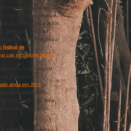
 ano passado houve cerca de
u a 410 mil vidas perdidas.
pandemia deve chegar a 700
mil mortes da Covid-19
gnifica, que a expectativa
o
Índice de
ai cair no ranking global
.
 pandemia o mais rápido
da da economia é
zado ainda em 2021
. A
ibunal Federal
(
STF
),
tome as providências para
tendeu a um pedido do
i 8.184/1991
que obriga o