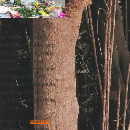
splash)
e, pela primeira vez,
rtamento de
Chauvin
como
om base na famosa "quinta
advogado de defesa
e a morte não ocorreu por
nte, dependência em
isões sobre o quão pouco
auvin
. O promotor o
o tempo seu marido teria
feriu a pergunta.
ais, em meio a
protestos
,
ulgamento, 64 cidadãos