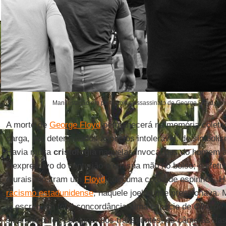
Manifestação em protesto ao assassinato de George Floyd, no
A morte de
George Floyd
permanecerá na memória coletiv
carga, por determinados aspectos intolerável, de simboli
Havia muita
cristologia
naquelas invocações do homem à 
inexpressivo do centurião e em sua mão no bolso; e efet
murais mostram um
Floyd
com uma coroa de espinhos. Hav
racismo estadunidense
, naquele joelho que pressionava
já escrito em total concordância, uma espécie de
Olho de 
sincronizou os celulares dos transeuntes, as câmeras da