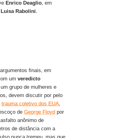
eve
Enrico Deaglio
, em
e
Luisa Rabolini
.
 argumentos finais, em
m com um
veredicto
, um grupo de mulheres e
s, devem discutir por pelo
r
trauma coletivo dos EUA
,
pescoço de
George Floyd
por
asfalto anônimo de
tros de distância com a
 pulso nunca tremeu, mas que