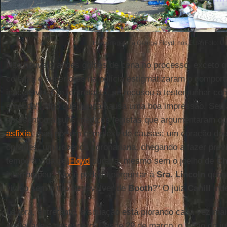
Homenagens à George Floyd, nos EUA (Foto: Un
Não houve grandes golpes de cena no processo, exceto qu
colegas e superiores na polícia estigmatizaram o compo
inaceitável. Ele, entretanto, se recusou a testemunhar c
emenda", algo que nunca causa uma boa impressão. Seu 
apresentou alguns médicos legistas que argumentaram qu
asfixia
, mas por um complexo de causas: um coração doe
opióides, uma doença coronariana, chegando a fazer prev
tempo a vida de
Floyd
duraria, mesmo sem o joelho de
Ch
interrompeu: "Você poderia perguntar à
Sra. Lincoln
quant
vivido sem o tiro de revólver de
Booth
?" O juiz
Cahill
inde
Lá fora, entretanto, a situação está piorando cada vez m
ansiedade e desespero. Desde 29 de março, o início do j