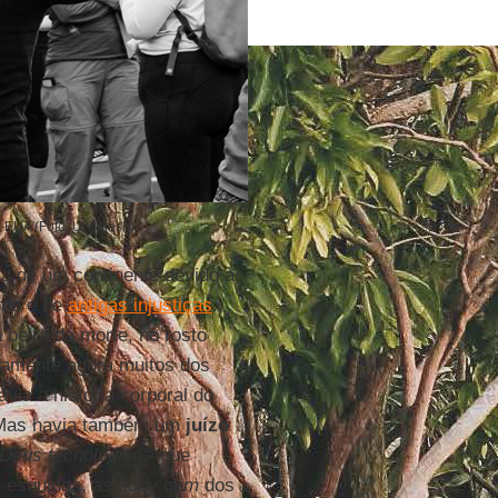
s EUA (Foto: Unsplash)
a de um continente devido à
smo e de
antigas injustiças
.
beira da morte, no rosto
ivamente agora muitos dos
ia a história corporal do
. Mas havia também um
juízo
Deus tecnológico
- que
s esquinas, as
body cam
dos