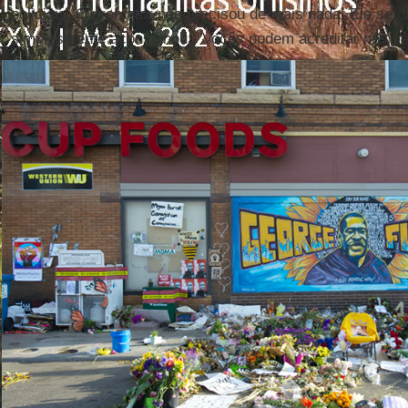
policiais. O promotor não precisou de mais nada. Ele se di
simplesmente aconselhou: "Vocês podem acreditar nos s