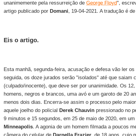
unanimemente pela ressurreição de
George Floyd
", escr
artigo publicado por
Domani
, 19-04-2021. A tradução é d
Eis o artigo.
Esta manhã, segunda-feira, acusação e defesa vão ler os
seguida, os doze jurados serão "isolados" até que saia
(culpado/inocente), que deve ser por unanimidade. Os 12
homens, negros e brancos, uma avó e um garoto de 20 ano
menos dois dias. Encerra-se assim o processo pelo maio
aquele joelho do policial
Derek Chauvin
pressionado no 
9 minutos e 15 segundos, em 25 de maio de 2020, em um 
Minneapolis
. A agonia de um homem filmada a poucos me
câmera do celular de
Darnella Frazier
, de 18 anos, cujo