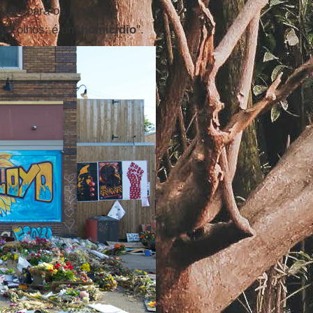
rigiu para os jurados e
eus olhos: é um
homicídio
".