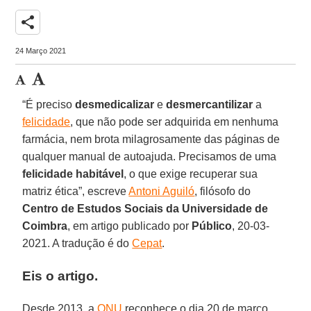
share
24 Março 2021
“É preciso
desmedicalizar
e
desmercantilizar
a
felicidade
, que não pode ser adquirida em nenhuma
farmácia, nem brota milagrosamente das páginas de
qualquer manual de autoajuda. Precisamos de uma
felicidade
habitável
, o que exige recuperar sua
matriz ética”, escreve
Antoni Aguiló
, filósofo do
Centro de Estudos Sociais da Universidade de
Coimbra
, em artigo publicado por
Público
, 20-03-
2021. A tradução é do
Cepat
.
Eis o artigo.
Desde 2013, a
ONU
reconhece o dia 20 de março