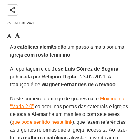
share
23 Fevereiro 2021
As
católicas alemãs
dão um passo a mais por uma
igreja com rosto feminino
.
A reportagem é de
José Luis Gómez de Segura
,
publicada por
Religión Digital
, 23-02-2021. A
tradução é de
Wagner Fernandes de Azevedo
.
Neste primeiro domingo de quaresma, o
Movimento
“Maria 2.0”
colocou nas portas das catedrais e igrejas
de toda a Alemanha um manifesto com sete teses
(
que pode ser lido neste link
), que fazem referências
às urgentes reformas que a Igreja necessita. Ao fazê-
lo, as
mulheres católicas
ativistas reivindicam o