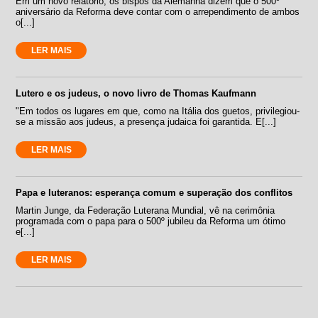
Em um novo relatório, os bispos da Alemanha dizem que o 500º
aniversário da Reforma deve contar com o arrependimento de ambos
o[...]
LER MAIS
Lutero e os judeus, o novo livro de Thomas Kaufmann
"Em todos os lugares em que, como na Itália dos guetos, privilegiou-
se a missão aos judeus, a presença judaica foi garantida. E[...]
LER MAIS
Papa e luteranos: esperança comum e superação dos conflitos
Martin Junge, da Federação Luterana Mundial, vê na cerimônia
programada com o papa para o 500º jubileu da Reforma um ótimo
e[...]
LER MAIS