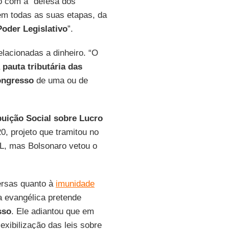
 com a “defesa dos
 em todas as suas etapas, da
Poder Legislativo
”.
lacionadas a dinheiro. “O
a
pauta tributária das
ngresso
de uma ou de
buição Social sobre Lucro
0, projeto que tramitou no
LL, mas Bolsonaro vetou o
versas quanto à
imunidade
a evangélica pretende
sso
. Ele adiantou que em
exibilização das leis sobre