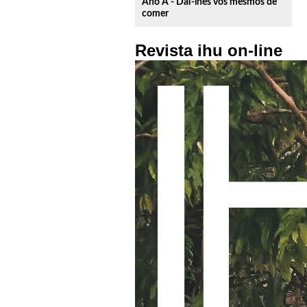
Ano A - Dai-lhes vós mesmos de
comer
Revista ihu on-line