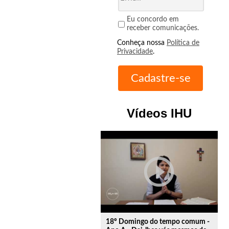
Eu concordo em
receber comunicações.
Conheça nossa
Política de
Privacidade
.
Vídeos IHU
play_circle_outline
18º Domingo do tempo comum -