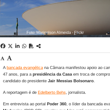
Foto: Marinelson Almeida - Flickr
A
bancada evangélica
na Câmara manifestou apoio ao ca
47 anos, para a
presidência da Casa
em troca de compr
candidato do presidente
Jair Messias Bolsonaro
.
A reportagem é de
Edelberto Behs
, jornalista.
Em entrevista ao portal
Poder 360
, o líder da bancada ev