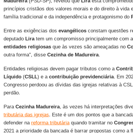
Madureira
(PSD-SP), revelou que
Lira
está comprometido
princípios cristãos dos valores morais e do direito à vida
família tradicional e da independência e protagonismo do
Entre as exigências dos
evangélicos
constam questões re
deputado
Lira
tem um compromisso principalmente com 
entidades religiosas
que às vezes são ameaçadas no
Co
outra forma”, disse
Cezinha de Madureira
.
Entidades religiosas devem pagar tributos como a
Contri
Líquido
(
CSLL
) e a
contribuição previdenciária
. Em 202
Congresso perdoou as dívidas das igrejas relativas à CS
perdão.
Para
Cezinha Madureira
, às vezes há interpretações di
tributária das igrejas
. Este é um dos pontos que a bancad
defender na
reforma tributária
quando tramitar no
Congre
2021 a prioridade da bancada é barrar propostas como a fl