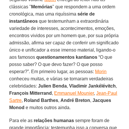
clássicas "
Memórias
" que respondem a uma ordem
cronológica, mas uma riquíssima
série de
instantâneos
que testemunham a extraordinária
variedade de interesses, acontecimentos, emoções,
encontros vividos por um homem que, por sua própria
admissão, afirma ser capaz de conferir um significado
único e unificador a esse imenso material, ligando-o
aos famosos
questionamentos kantianos
“O que
posso saber? O que devo fazer? O que posso
esperar?”. Em primeiro lugar, as pessoas:
Morin
conheceu muitas, e várias se tornaram verdadeiras
celebridades:
Julien Benda
,
Vladimir Jankélévitch
,
François Mitterrand
,
Emmanuel Mounier
,
Jean-Paul
Sartre
,
Roland Barthes
,
André Breton
,
Jacques
Monod
e muitos outros ainda.
Para ele as
relações humanas
sempre foram de
grande importância; testemunha isso a conversa que