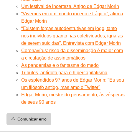
Um festival de incerteza. Artigo de Edgar Morin
“Vivemos em um mundo incerto e trágico”, afirma
Edgar Morin
“Existem forças autodestrutivas em jogo, tanto
nos indivíduos quanto nas coletividades, ignaras
de serem suicidas”. Entrevista com Edgar Morin
Coronavírus: risco da disseminação é maior com
a circulação de assintomáticos
As pandemias e o fantasma do medo
Tributos, antídoto para o hipercapitalismo
Os esplêndidos 97 anos de Edgar Morin: "Eu sou
um filósofo antigo, mas amo o Twitter"
Edgar Morin, mestre do pensamento, às vésperas
de seus 90 anos
⚠️
Comunicar erro