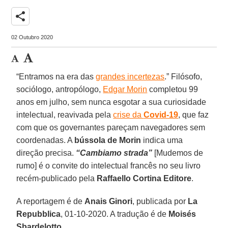
share
02 Outubro 2020
“Entramos na era das
grandes incertezas
.” Filósofo,
sociólogo, antropólogo,
Edgar Morin
completou 99
anos em julho, sem nunca esgotar a sua curiosidade
intelectual, reavivada pela
crise da
Covid-19
, que faz
com que os governantes pareçam navegadores sem
coordenadas. A
bússola de Morin
indica uma
direção precisa.
“Cambiamo strada”
[Mudemos de
rumo] é o convite do intelectual francês no seu livro
recém-publicado pela
Raffaello Cortina Editore
.
A reportagem é de
Anais Ginori
, publicada por
La
Repubblica
, 01-10-2020. A tradução é de
Moisés
Sbardelotto
.