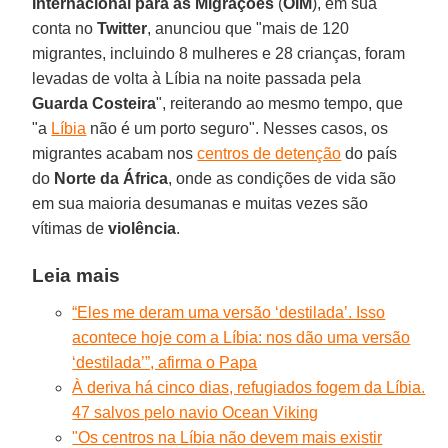
Internacional para as Migrações
(
OIM
), em sua
conta no
Twitter
, anunciou que "mais de 120
migrantes, incluindo 8 mulheres e 28 crianças, foram
levadas de volta à Líbia na noite passada pela
Guarda Costeira
", reiterando ao mesmo tempo, que
"a
Líbia
não é um porto seguro". Nesses casos, os
migrantes acabam nos
centros de detenção
do país
do
Norte da África
, onde as condições de vida são
em sua maioria desumanas e muitas vezes são
vítimas de
violência
.
Leia mais
“Eles me deram uma versão ‘destilada’. Isso
acontece hoje com a Líbia: nos dão uma versão
‘destilada’”, afirma o Papa
À deriva há cinco dias, refugiados fogem da Líbia.
47 salvos pelo navio Ocean Viking
"Os centros na Líbia não devem mais existir