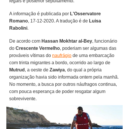
legais e posterior sepultamento.
A informação é publicada por
L'Osservatore
Romano
, 17-12-2020. A tradução é de
Luisa
Rabolini
.
De acordo com
Hassan Mokhtar al-Bey
, funcionário
do
Crescente Vermelho
, poderiam ser algumas das
prováveis vítimas do
naufrágio
de uma embarcação
com trinta migrantes a bordo, ocorrido ao largo de
Mutrud
, a oeste de
Zawiya
, do qual a própria
organização havia sido informada ontem pela manhã.
No momento, a busca por outros náufragos continua,
com pouca esperança de poder resgatar algum
sobrevivente.