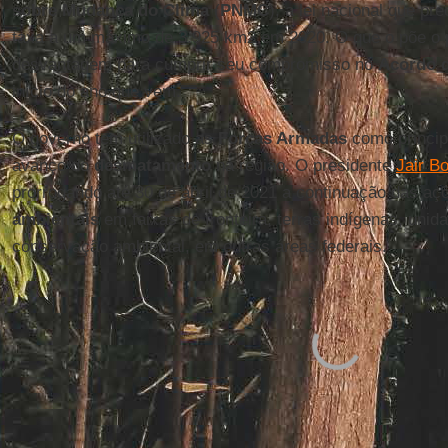
sobre Mudança do Clima
(
PNMC
), a lei nacional que p
taxa a um máximo de 3.925 km2 em 2020. O que o põe o 
desvantagem para cumprir seu compromisso no
Acordo d
início do ano que vem.
O governo tem utilizado as
Forças Armadas
como princip
avanço do
desmatamento
na região. O presidente
Jair B
prorrogando até 30 de abril de 2021 a continuação das aç
ambientais
em faixas de fronteira, terras indígenas, unid
conservação ambiental, em outras áreas federais.