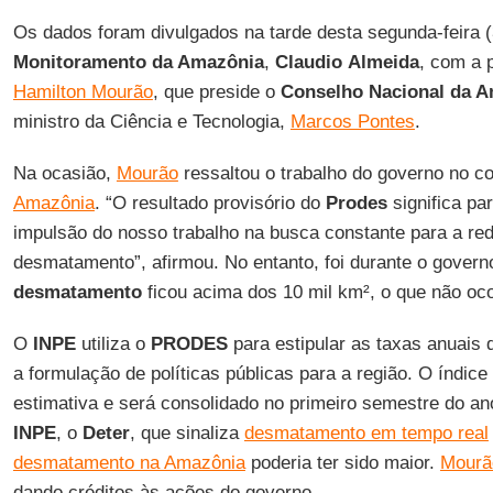
Os dados foram divulgados na tarde desta segunda-feira (
Monitoramento da Amazônia
,
Claudio
Almeida
, com a 
Hamilton Mourão
, que preside o
Conselho Nacional
da A
ministro da Ciência e Tecnologia,
Marcos Pontes
.
Na ocasião,
Mourão
ressaltou o trabalho do governo no 
Amazônia
. “O resultado provisório do
Prodes
significa pa
impulsão do nosso trabalho na busca constante para a re
desmatamento”, afirmou. No entanto, foi durante o gover
desmatamento
ficou acima dos 10 mil km², o que não oco
O
INPE
utiliza o
PRODES
para estipular as taxas anuais
a formulação de políticas públicas para a região. O índic
estimativa e será consolidado no primeiro semestre do an
INPE
, o
Deter
, que sinaliza
desmatamento em tempo real
desmatamento na Amazônia
poderia ter sido maior.
Mourã
dando créditos às ações do governo.