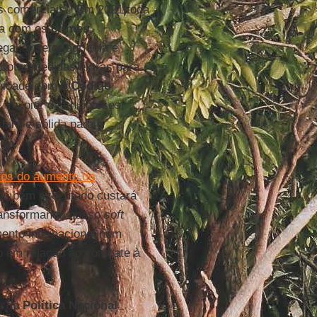
s comerciais. “Em 2021 toda
cia com os
crimes
egal, o setor agrícola e
adotar medidas extras para
rmidade com o
Código
e, na pior das hipóteses,
lara e sólida para o
lin
.
tos do aumento do
tão bem executado custará
ransformando nosso
soft
ento internacional num
o em relação ao combate à
a da
Política Nacional