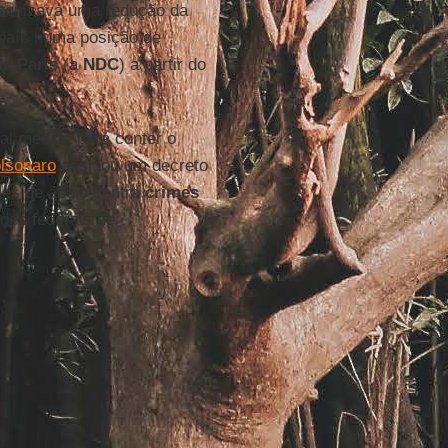
reconizava uma redução da
país numa posição de
e Paris
(a
NDC
) a partir do
al medida para conter o
olsonaro
assinou um decreto
ões de apoio contra
crimes
ades federais de