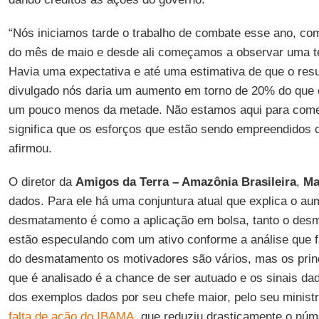
“Nós iniciamos tarde o trabalho de combate esse ano, com
do mês de maio e desde ali começamos a observar uma t
Havia uma expectativa e até uma estimativa de que o resu
divulgado nós daria um aumento em torno de 20% do que 
um pouco menos da metade. Não estamos aqui para come
significa que os esforços que estão sendo empreendidos 
afirmou.
O diretor da
Amigos da Terra – Amazônia Brasileira
,
Ma
dados. Para ele há uma conjuntura atual que explica o aum
desmatamento é como a aplicação em bolsa, tanto o desma
estão especulando com um ativo conforme a análise que 
do desmatamento os motivadores são vários, mas os princ
que é analisado é a chance de ser autuado e os sinais da
dos exemplos dados por seu chefe maior, pelo seu minist
falta de ação do IBAMA
, que reduziu drasticamente o núm