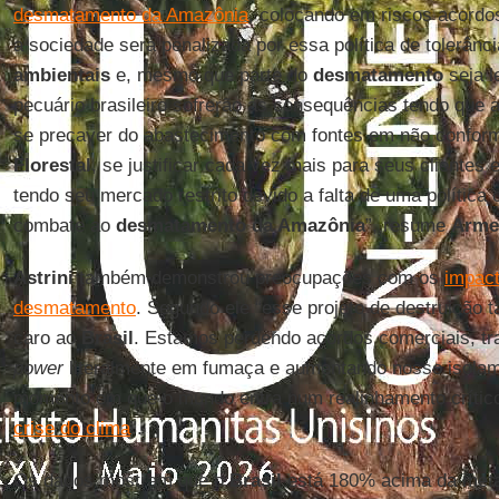
desmatamento da Amazônia
, colocando em riscos acordo
a sociedade será penalizada por essa política de tolerân
ambientais
e, mesmo que parte do
desmatamento
seja l
pecuário brasileiro sofrerão as consequências tendo que 
se precaver do abastecimento com fontes em não confo
Florestal
, se justificar cada vez mais para seus clientes 
tendo seu mercado restrito devido a falta de uma política c
combate ao
desmatamento da Amazônia
”, resume
Arme
Astrini
também demonstrou preocupações com os
impac
desmatamento
. Segundo ele “esse projeto de destruição 
caro ao
Brasil
. Estamos perdendo acordos comerciais, t
power
literalmente em fumaça e aumentando nosso isolam
momento em que o mundo entra num realinhamento crític
crise do clima
”.
Os dados mostram que o
Brasil
está 180% acima da met