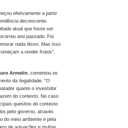
eçou efetivamente a partir
endência decrescente.
ltado atual que fosse ser
ocorreu ano passado. Foi
morar nada disso. Mas isso
começam a render frutos”,
uro
Armelin
, comentou os
ento da ilegalidade. “O
tador quanto o investidor
fazem do contexto. No caso
ipais quesitos do contexto
dos pelo governo, através
ro do meio ambiente e pela
ero de autuações e multas