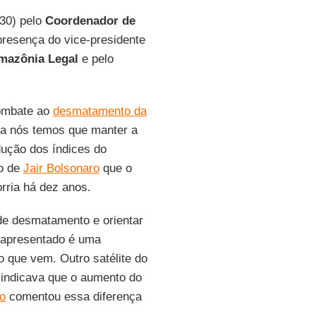
30) pelo
Coordenador de
presença do vice-presidente
mazônia Legal
e pelo
combate ao
desmatamento da
ra nós temos que manter a
dução dos índices do
no de
Jair Bolsonaro
que o
rria há dez anos.
 de desmatamento e orientar
e apresentado é uma
o que vem. Outro satélite do
indicava que o aumento do
o
comentou essa diferença