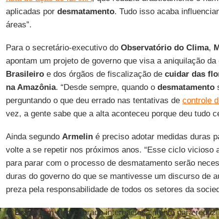
aplicadas por
desmatamento
. Tudo isso acaba influencia
áreas”.
Para o secretário-executivo do
Observatório
do
Clima
,
M
apontam um projeto de governo que visa a aniquilação d
Brasileiro
e dos órgãos de fiscalização de
cuidar das flo
na Amazônia
. “Desde sempre, quando o
desmatamento
s
perguntando o que deu errado nas tentativas de
controle 
vez, a gente sabe que a alta aconteceu porque deu tudo ce
Ainda segundo
Armelin
é preciso adotar medidas duras 
volte a se repetir nos próximos anos. “Esse ciclo vicioso 
para parar com o processo de desmatamento serão neces
duras do governo do que se mantivesse um discurso de a
preza pela responsabilidade de todos os setores da socied
O
Brasil
tem sido cobrado internacionalmente para reduz