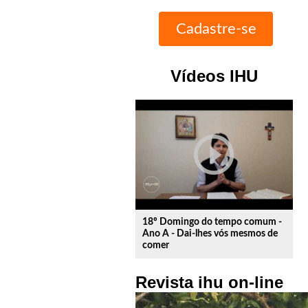
Vídeos IHU
play_circle_outline
18º Domingo do tempo comum -
Ano A - Dai-lhes vós mesmos de
comer
Revista ihu on-line