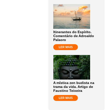
Itinerantes do Espírito.
Comentário de Adroaldo
Palaoro
LER MAIS
A mística zen budista na
trama da vida. Artigo de
Faustino Teixeira
LER MAIS