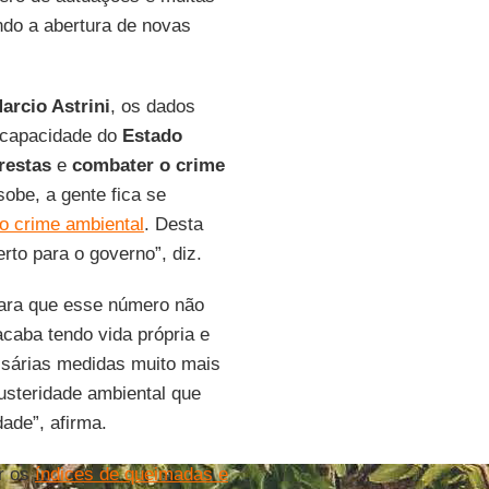
ndo a abertura de novas
arcio Astrini
, os dados
a capacidade do
Estado
restas
e
combater o crime
obe, a gente fica se
do crime ambiental
. Desta
rto para o governo”, diz.
para que esse número não
acaba tendo vida própria e
sárias medidas muito mais
usteridade ambiental que
ade”, afirma.
ir os
índices de queimadas e