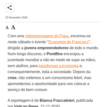
share
23 Novembro 2020
Com uma
videomensagem do Papa
, encerrou-se
neste sábado o evento "
Economia de Francisco
",
dirigido a
jovens empreendedores
de todo o mundo.
Num longo discurso, o
Pontífice
encorajou a
juventude mundial a não ter medo de sujar as mãos,
sem atalhos, para
transformar a economia
e,
consequentemente, toda a sociedade. Depois da
crise
, não voltemos a um consumismo febril, mas
aproveitemos a oportunidade para nos colocar a
serviço do bem comum.
A reportagem é de
Bianca Fraccalvieri
, publicada
por
Vatican
News
, 21-11-2020.