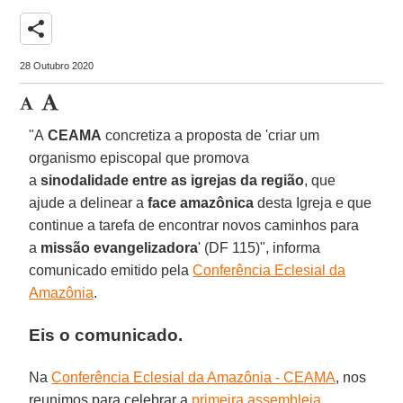
share
28 Outubro 2020
"A
CEAMA
concretiza a proposta de 'criar um
organismo episcopal que promova
a
sinodalidade entre as igrejas da região
, que
ajude a delinear a
face amazônica
desta Igreja e que
continue a tarefa de encontrar novos caminhos para
a
missão evangelizadora
'
(DF 115)", informa
comunicado emitido pela
Conferência Eclesial da
Amazônia
.
Eis o comunicado.
Na
Conferência Eclesial da Amazônia - CEAMA
, nos
reunimos para celebrar a
primeira assembleia