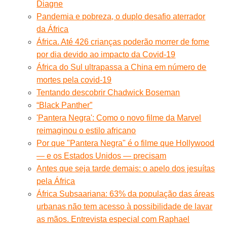
Diagne
Pandemia e pobreza, o duplo desafio aterrador
da África
África. Até 426 crianças poderão morrer de fome
por dia devido ao impacto da Covid-19
África do Sul ultrapassa a China em número de
mortes pela covid-19
Tentando descobrir Chadwick Boseman
“Black Panther”
'Pantera Negra': Como o novo filme da Marvel
reimaginou o estilo africano
Por que "Pantera Negra" é o filme que Hollywood
— e os Estados Unidos — precisam
Antes que seja tarde demais: o apelo dos jesuítas
pela África
África Subsaariana: 63% da população das áreas
urbanas não tem acesso à possibilidade de lavar
as mãos. Entrevista especial com Raphael