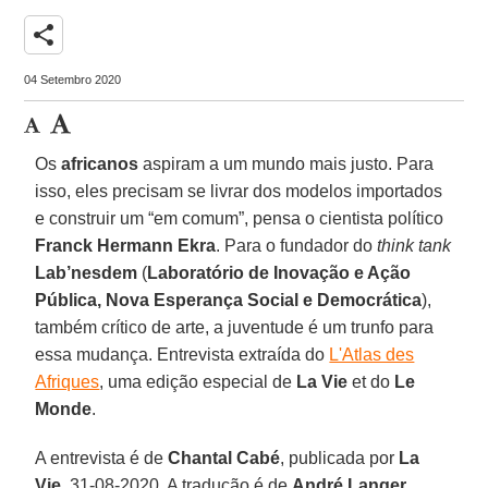
share
04 Setembro 2020
Os
africanos
aspiram a um mundo mais justo. Para
isso, eles precisam se livrar dos modelos importados
e construir um “em comum”, pensa o cientista político
Franck Hermann Ekra
. Para o fundador do
think tank
Lab’nesdem
(
Laboratório de Inovação e Ação
Pública, Nova Esperança Social e Democrática
),
também crítico de arte, a juventude é um trunfo para
essa mudança. Entrevista extraída do
L'Atlas des
Afriques
, uma edição especial de
La Vie
et do
Le
Monde
.
A entrevista é de
Chantal Cabé
, publicada por
La
Vie
, 31-08-2020. A tradução é de
André Langer
.