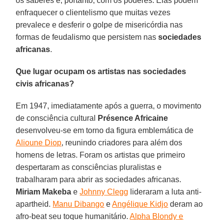
os saberes e, portanto, com os poderes. Elas podem
enfraquecer o clientelismo que muitas vezes
prevalece e desferir o golpe de misericórdia nas
formas de feudalismo que persistem nas
sociedades
africanas
.
Que lugar ocupam os artistas nas sociedades
civis africanas?
Em 1947, imediatamente após a guerra, o movimento
de consciência cultural
Présence Africaine
desenvolveu-se em torno da figura emblemática de
Alioune Diop
, reunindo criadores para além dos
homens de letras. Foram os artistas que primeiro
despertaram as consciências pluralistas e
trabalharam para abrir as sociedades africanas.
Miriam Makeba
e
Johnny Clegg
lideraram a luta anti-
apartheid.
Manu Dibango
e
Angélique Kidjo
deram ao
afro-beat seu toque humanitário.
Alpha Blondy e