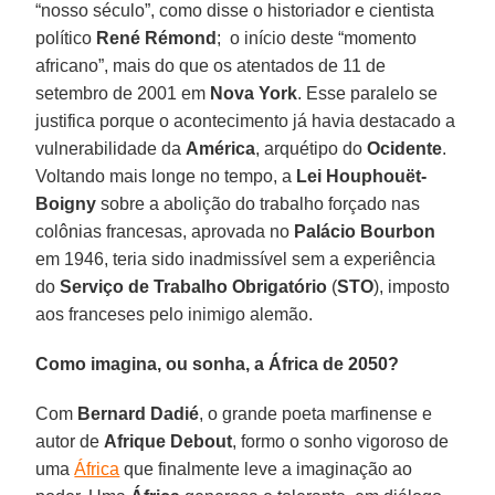
“nosso século”, como disse o historiador e cientista
político
René Rémond
; o início deste “momento
africano”, mais do que os atentados de 11 de
setembro de 2001 em
Nova York
. Esse paralelo se
justifica porque o acontecimento já havia destacado a
vulnerabilidade da
América
, arquétipo do
Ocidente
.
Voltando mais longe no tempo, a
Lei Houphouët-
Boigny
sobre a abolição do trabalho forçado nas
colônias francesas, aprovada no
Palácio Bourbon
em 1946, teria sido inadmissível sem a experiência
do
Serviço de Trabalho Obrigatório
(
STO
), imposto
aos franceses pelo inimigo alemão.
Como imagina, ou sonha, a África de 2050?
Com
Bernard Dadié
, o grande poeta marfinense e
autor de
Afrique Debout
, formo o sonho vigoroso de
uma
África
que finalmente leve a imaginação ao