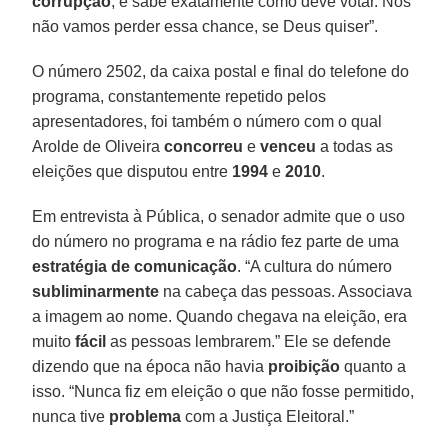
corrupção
, e sabe exatamente como deve votar. Nós
não vamos perder essa chance, se Deus quiser”.
O número 2502, da caixa postal e final do telefone do
programa, constantemente repetido pelos
apresentadores, foi também o número com o qual
Arolde de Oliveira
concorreu
e
venceu
a todas as
eleições que disputou entre
1994
e
2010
.
Em entrevista à Pública, o senador admite que o uso
do número no programa e na rádio fez parte de uma
estratégia de comunicação
. “A cultura do número
subliminarmente
na cabeça das pessoas. Associava
a imagem ao nome. Quando chegava na eleição, era
muito
fácil
as pessoas lembrarem.” Ele se defende
dizendo que na época não havia
proibição
quanto a
isso. “Nunca fiz em eleição o que não fosse permitido,
nunca tive
problema
com a Justiça Eleitoral.”