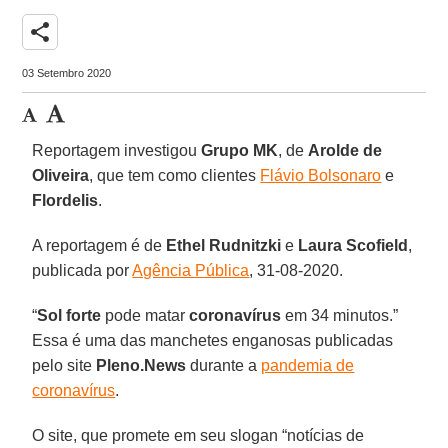
share
03 Setembro 2020
Reportagem investigou
Grupo MK
, de
Arolde de
Oliveira
, que tem como clientes
Flávio Bolsonaro
e
Flordelis
.
A reportagem é de
Ethel Rudnitzki
e
Laura Scofield
,
publicada por
Agência Pública
, 31-08-2020.
“
Sol forte
pode matar
coronavírus
em 34 minutos.”
Essa é uma das manchetes enganosas publicadas
pelo site
Pleno.News
durante a
pandemia de
coronavírus
.
O site, que promete em seu slogan “notícias de