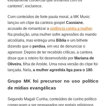
estritamente comercial que tínhamos com os
cantores”, esclarece.
Com conteúdos de forte pauta moral, a MK Music
lançou um clipe da cantora gospel
Cassiane
,
acusado de romantizar a
violência contra a mulher
.
Na produção, uma mulher sofre agressões do marido
alcoólatra, mas entrega uma
Bíblia
e um bilhete
dizendo que o
perdoa
, em vez de denunciar o
agressor. Depois de ter recebido críticas, a cantora
disse que o roteiro foi desenvolvido por
Mariana de
Oliveira
, filha de Arolde. Uma nova versão do clipe foi
lançada. Nela,
a mulher agredida liga para o 180
.
Grupo MK foi precursor no uso político
de mídias evangélicas
Segundo Magali Cunha, conteúdos de cunho político
começaram a ser propagados por portais religiosos