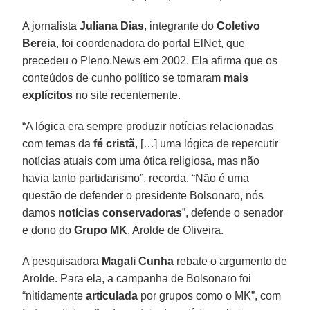
A jornalista
Juliana Dias
, integrante do
Coletivo
Bereia
, foi coordenadora do portal ElNet, que
precedeu o Pleno.News em 2002. Ela afirma que os
conteúdos de cunho político se tornaram
mais
explícitos
no site recentemente.
“A lógica era sempre produzir notícias relacionadas
com temas da
fé cristã
, […] uma lógica de repercutir
notícias atuais com uma ótica religiosa, mas não
havia tanto partidarismo”, recorda. “Não é uma
questão de defender o presidente Bolsonaro, nós
damos
notícias conservadoras
”, defende o senador
e dono do
Grupo MK
, Arolde de Oliveira.
A pesquisadora
Magali Cunha
rebate o argumento de
Arolde. Para ela, a campanha de Bolsonaro foi
“nitidamente
articulada
por grupos como o MK”, com