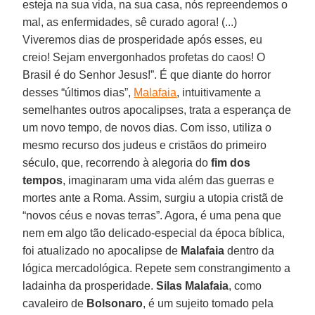
esteja na sua vida, na sua casa, nós repreendemos o
mal, as enfermidades, sê curado agora! (...)
Viveremos dias de prosperidade após esses, eu
creio! Sejam envergonhados profetas do caos! O
Brasil é do Senhor Jesus!”. É que diante do horror
desses “últimos dias”,
Malafaia
, intuitivamente a
semelhantes outros apocalipses, trata a esperança de
um novo tempo, de novos dias. Com isso, utiliza o
mesmo recurso dos judeus e cristãos do primeiro
século, que, recorrendo à alegoria do
fim dos
tempos
, imaginaram uma vida além das guerras e
mortes ante a Roma. Assim, surgiu a utopia cristã de
“novos céus e novas terras”. Agora, é uma pena que
nem em algo tão delicado-especial da época bíblica,
foi atualizado no apocalipse de
Malafaia
dentro da
lógica mercadológica. Repete sem constrangimento a
ladainha da prosperidade.
Silas
Malafaia
, como
cavaleiro de
Bolsonaro
, é um sujeito tomado pela