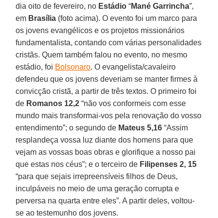
dia oito de fevereiro, no
Estádio
“
Mané
Garrincha
”,
em
Brasília
(foto acima). O evento foi um marco para
os jovens evangélicos e os projetos missionários
fundamentalista, contando com várias personalidades
cristãs. Quem também falou no evento, no mesmo
estádio, foi
Bolsonaro
. O evangelista/cavaleiro
defendeu que os jovens deveriam se manter firmes à
convicção cristã, a partir de três textos. O primeiro foi
de
Romanos 12,2
“não vos conformeis com esse
mundo mais transformai-vos pela renovação do vosso
entendimento”; o segundo de
Mateus 5,16
“Assim
resplandeça vossa luz diante dos homens para que
vejam as vossas boas obras e glorifique a nosso pai
que estas nos céus”; e o terceiro de
Filipenses 2, 15
“para que sejais irrepreensíveis filhos de Deus,
inculpáveis no meio de uma geração corrupta e
perversa na quarta entre eles”. A partir deles, voltou-
se ao testemunho dos jovens.