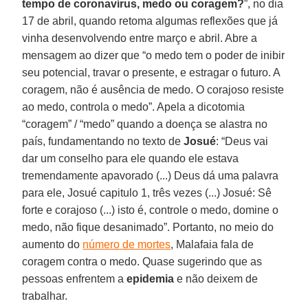
tempo de coronavírus, medo ou coragem?
”, no dia
17 de abril, quando retoma algumas reflexões que já
vinha desenvolvendo entre março e abril. Abre a
mensagem ao dizer que “o medo tem o poder de inibir
seu potencial, travar o presente, e estragar o futuro. A
coragem, não é ausência de medo. O corajoso resiste
ao medo, controla o medo”. Apela a dicotomia
“coragem” / “medo” quando a doença se alastra no
país, fundamentando no texto de
Josué
: “Deus vai
dar um conselho para ele quando ele estava
tremendamente apavorado (...) Deus dá uma palavra
para ele, Josué capitulo 1, três vezes (...) Josué: Sê
forte e corajoso (...) isto é, controle o medo, domine o
medo, não fique desanimado”. Portanto, no meio do
aumento do
número de mortes
, Malafaia fala de
coragem contra o medo. Quase sugerindo que as
pessoas enfrentem a
epidemia
e não deixem de
trabalhar.