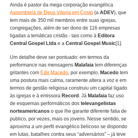
Ainda é pastor da mega corporação evangélica
Assembleia de Deus Vitoria em Cristo
(a
ADEV
), que
tem mais de 350 mil membros entre suas igrejas,
congregações, além de ser dono de 116 empresas
ligadas a temáticas cristãs - tais como à
Editora
Central Gospel Ltda
e a
Central Gospel Music
[1].
Um detalhe deve ser pontuado: em termos da
performance nas mensagens
Malafaia
tem diferenças
gritantes com
Edir Macedo
, por exemplo.
Macedo
tem
uma postura mais calma, raramente altera a voz e em
termos de gestão religiosa construiu um capital ligado
às igrejas e à emissora
Record
. Já
Malafaia
faz uso
de esquemas performáticos dos
televangelistas
norteamericanos
o que lhe garante diferente fatia de
publico, por vezes, mais os jovens. Nesse sentido, se
aproxima a um perfil evangélico belicoso se dispondo
em lutas, batalhes contra seus “adversários” – já teve