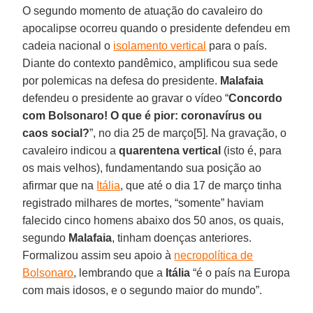
O segundo momento de atuação do cavaleiro do
apocalipse ocorreu quando o presidente defendeu em
cadeia nacional o
isolamento vertical
para o país.
Diante do contexto pandêmico, amplificou sua sede
por polemicas na defesa do presidente.
Malafaia
defendeu o presidente ao gravar o vídeo “
Concordo
com Bolsonaro! O que é pior: coronavírus ou
caos social?
”, no dia 25 de março[5]. Na gravação, o
cavaleiro indicou a
quarentena vertical
(isto é, para
os mais velhos), fundamentando sua posição ao
afirmar que na
Itália
, que até o dia 17 de março tinha
registrado milhares de mortes, “somente” haviam
falecido cinco homens abaixo dos 50 anos, os quais,
segundo
Malafaia
, tinham doenças anteriores.
Formalizou assim seu apoio à
necropolítica de
Bolsonaro
, lembrando que a
Itália
“é o país na Europa
com mais idosos, e o segundo maior do mundo”.