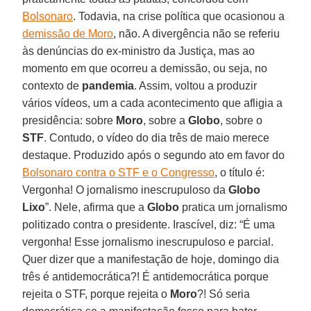
Bolsonaro
. Todavia, na crise política que ocasionou a
demissão de Moro
, não. A divergência não se referiu
às denúncias do ex-ministro da Justiça, mas ao
momento em que ocorreu a demissão, ou seja, no
contexto de
pandemia
. Assim, voltou a produzir
vários vídeos, um a cada acontecimento que afligia a
presidência: sobre
Moro
, sobre a
Globo
, sobre o
STF
. Contudo, o vídeo do dia três de maio merece
destaque. Produzido após o segundo ato em favor do
Bolsonaro contra o STF e o Congresso
, o título é:
Vergonha! O jornalismo inescrupuloso da
Globo
Lixo
”. Nele, afirma que a
Globo
pratica um jornalismo
politizado contra o presidente. Irascível, diz: “É uma
vergonha! Esse jornalismo inescrupuloso e parcial.
Quer dizer que a manifestação de hoje, domingo dia
três é antidemocrática?! É antidemocrática porque
rejeita o STF, porque rejeita o
Moro
?! Só seria