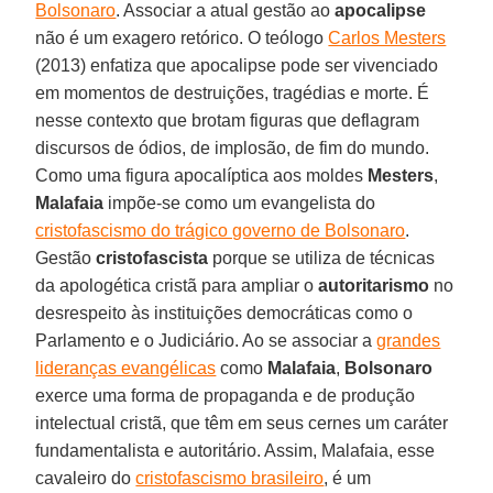
Bolsonaro
. Associar a atual gestão ao
apocalipse
não é um exagero retórico. O teólogo
Carlos Mesters
(2013) enfatiza que apocalipse pode ser vivenciado
em momentos de destruições, tragédias e morte. É
nesse contexto que brotam figuras que deflagram
discursos de ódios, de implosão, de fim do mundo.
Como uma figura apocalíptica aos moldes
Mesters
,
Malafaia
impõe-se como um evangelista do
cristofascismo do trágico governo de Bolsonaro
.
Gestão
cristofascista
porque se utiliza de técnicas
da apologética cristã para ampliar o
autoritarismo
no
desrespeito às instituições democráticas como o
Parlamento e o Judiciário. Ao se associar a
grandes
lideranças evangélicas
como
Malafaia
,
Bolsonaro
exerce uma forma de propaganda e de produção
intelectual cristã, que têm em seus cernes um caráter
fundamentalista e autoritário. Assim, Malafaia, esse
cavaleiro do
cristofascismo brasileiro
, é um