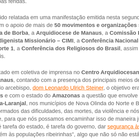
oas feridas.
ido relatada em uma manifestação emitida nesta segund
om o apoio de mais de
50 movimentos e organizações s
ia de Borba
, a
Arquidiocese de Manaus
, a
Comissão P
igenista Missionário – CIMI
, a
Conferência Nacional
orte 1
, a
Conferência dos Religiosos do Brasil
, assim
is.
ntado em coletiva de imprensa no
Centro Arquidiocesa
anaus
, contando com a presença dos principais meios 
do arcebispo,
dom Leonardo Ulrich Steiner
, o objetivo er
s
e com o estado do
Amazonas
a questão que envolve
a-Laranjal
, nos municípios de Nova Olinda do Norte e 
ormados das dificuldades, das mortes, da violência e nó
e, para que nós possamos encaminhar isso de maneira j
“é tarefa do estado, é tarefa do governo, dar
segurança à
ém às populações ribeirinhas”, algo que não só não es