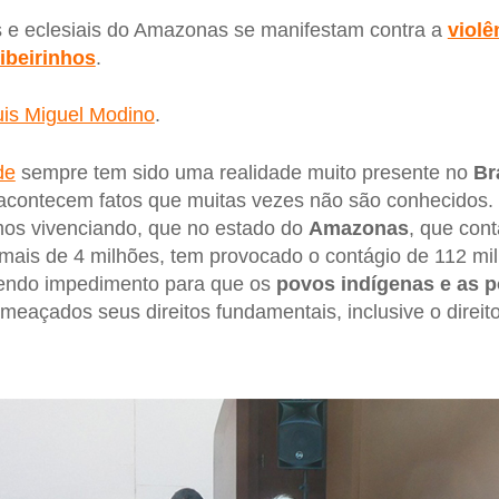
s e eclesiais do Amazonas se manifestam contra a
violê
ribeirinhos
.
uis Miguel Modino
.
de
sempre tem sido uma realidade muito presente no
Br
 acontecem fatos que muitas vezes não são conhecidos
os vivenciando, que no estado do
Amazonas
, que con
mais de 4 milhões, tem provocado o contágio de 112 mi
 sendo impedimento para que os
povos indígenas e as 
eaçados seus direitos fundamentais, inclusive o direito