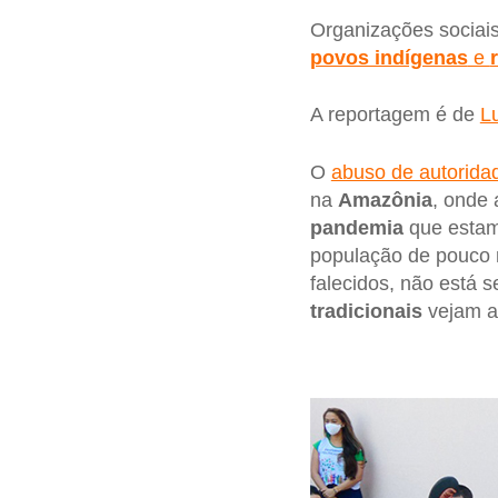
Organizações sociai
povos indígenas
e
A reportagem é de
L
O
abuso de autorida
na
Amazônia
, onde
pandemia
que estam
população de pouco 
falecidos, não está
tradicionais
vejam am