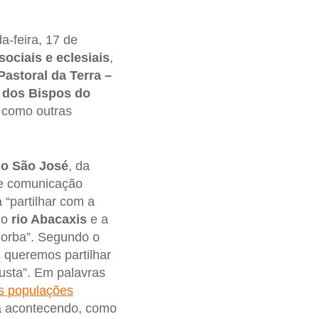
a-feira, 17 de
ociais e eclesiais
,
astoral da Terra –
 dos Bispos do
 como outras
no São José
, da
de comunicação
a “partilhar com a
 o
rio Abacaxis
e a
Borba”. Segundo o
s queremos partilhar
usta”. Em palavras
s populações
tá acontecendo, como