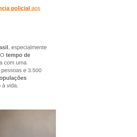
ncia policial
aos
asil
, especialmente
. O
tempo de
ta com uma
l pessoas e 3.500
populações
 à vida.