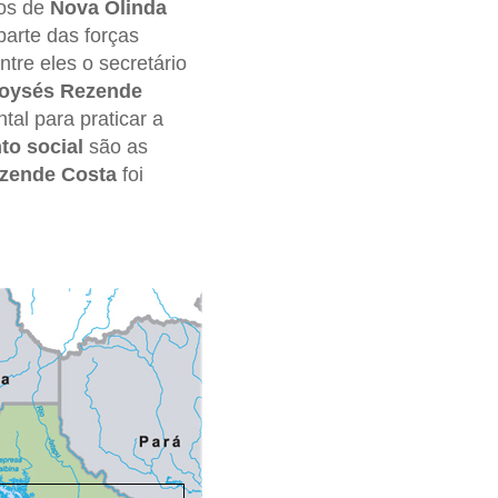
ios de
Nova Olinda
parte das forças
tre eles o secretário
oysés Rezende
tal para praticar a
to social
são as
zende Costa
foi