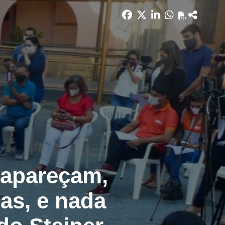
sapareçam,
as, e nada