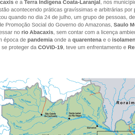
caxis
e a
Terra Indígena Coata-Laranjal
, nos municíp
estão acontecendo práticas gravíssimas e arbitrárias por 
çou quando no dia 24 de julho, um grupo de pessoas, den
 de Promoção Social do Governo do Amazonas,
Saulo M
ressar no
rio Abacaxis
, sem contar com a licença ambien
em época de
pandemia
onde a
quarentena
e o
isolamen
 se proteger da
COVID-19
, teve um enfrentamento e
Re