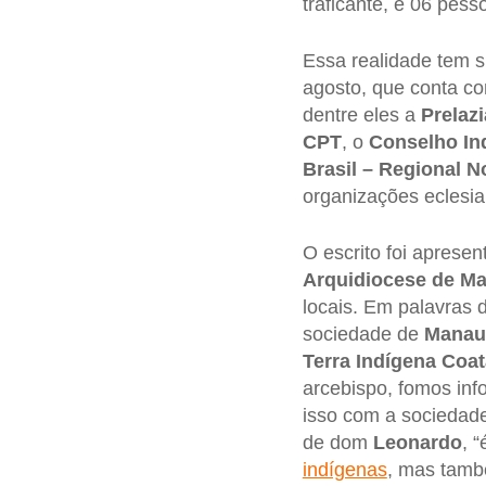
traficante, e 06 pess
Essa realidade tem s
agosto, que conta c
dentre eles a
Prelaz
CPT
, o
Conselho Ind
Brasil – Regional N
organizações eclesia
O escrito foi aprese
Arquidiocese de M
locais. Em palavras 
sociedade de
Manau
Terra Indígena Coat
arcebispo, fomos inf
isso com a sociedad
de dom
Leonardo
, 
indígenas
, mas tamb