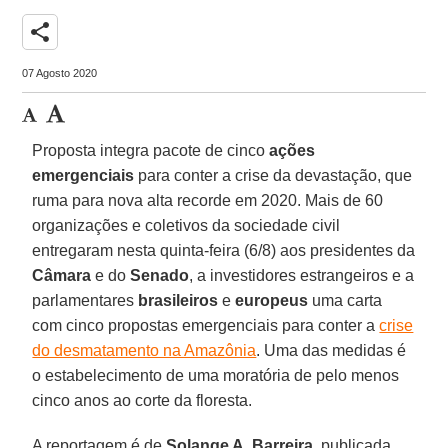
share
07 Agosto 2020
Proposta integra pacote de cinco
ações
emergenciais
para conter a crise da devastação, que
ruma para nova alta recorde em 2020. Mais de 60
organizações e coletivos da sociedade civil
entregaram nesta quinta-feira (6/8) aos presidentes da
Câmara
e do
Senado
, a investidores estrangeiros e a
parlamentares
brasileiros
e
europeus
uma carta
com cinco propostas emergenciais para conter a
crise
do desmatamento na Amazônia
. Uma das medidas é
o estabelecimento de uma moratória de pelo menos
cinco anos ao corte da floresta.
A reportagem é de
Solange A. Barreira
, publicada