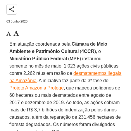
share
03 Junho 2020
Em atuação coordenada pela
Câmara de Meio
Ambiente e Patrimônio Cultural
(
4CCR
), o
Ministério Público Federal
(
MPF
) instaurou,
somente no mês de maio, 1.023 ações civis públicas
contra 2.262 réus em razão de
desmatamentos ilegais
na Amazônia
. A iniciativa faz parte da 3ª fase do
Projeto Amazônia Protege
, que mapeou polígonos de
60 hectares ou mais desmatados entre agosto de
2017 e dezembro de 2019. Ao todo, as ações cobram
mais de R$ 3,7 bilhões de indenização pelos danos
causados, além da reparação de 231.456 hectares de
floresta degradados. Os números foram divulgados