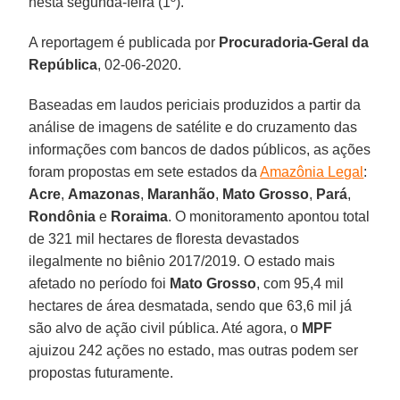
nesta segunda-feira (1º).
A reportagem é publicada por
Procuradoria-Geral da
República
, 02-06-2020.
Baseadas em laudos periciais produzidos a partir da
análise de imagens de satélite e do cruzamento das
informações com bancos de dados públicos, as ações
foram propostas em sete estados da
Amazônia Legal
:
Acre
,
Amazonas
,
Maranhão
,
Mato Grosso
,
Pará
,
Rondônia
e
Roraima
. O monitoramento apontou total
de 321 mil hectares de floresta devastados
ilegalmente no biênio 2017/2019. O estado mais
afetado no período foi
Mato
Grosso
, com 95,4 mil
hectares de área desmatada, sendo que 63,6 mil já
são alvo de ação civil pública. Até agora, o
MPF
ajuizou 242 ações no estado, mas outras podem ser
propostas futuramente.