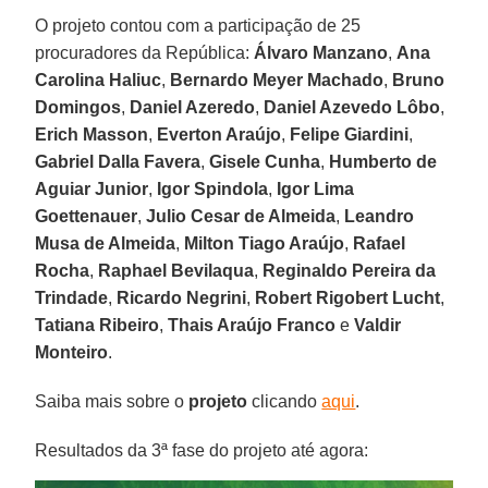
O projeto contou com a participação de 25
procuradores da República:
Álvaro Manzano
,
Ana
Carolina Haliuc
,
Bernardo Meyer Machado
,
Bruno
Domingos
,
Daniel Azeredo
,
Daniel Azevedo Lôbo
,
Erich Masson
,
Everton Araújo
,
Felipe Giardini
,
Gabriel Dalla Favera
,
Gisele Cunha
,
Humberto de
Aguiar Junior
,
Igor Spindola
,
Igor Lima
Goettenauer
,
Julio Cesar de Almeida
,
Leandro
Musa de Almeida
,
Milton Tiago Araújo
,
Rafael
Rocha
,
Raphael
Bevilaqua
,
Reginaldo Pereira da
Trindade
,
Ricardo Negrini
,
Robert Rigobert Lucht
,
Tatiana Ribeiro
,
Thais Araújo Franco
e
Valdir
Monteiro
.
Saiba mais sobre o
projeto
clicando
aqui
.
Resultados da 3ª fase do projeto até agora: