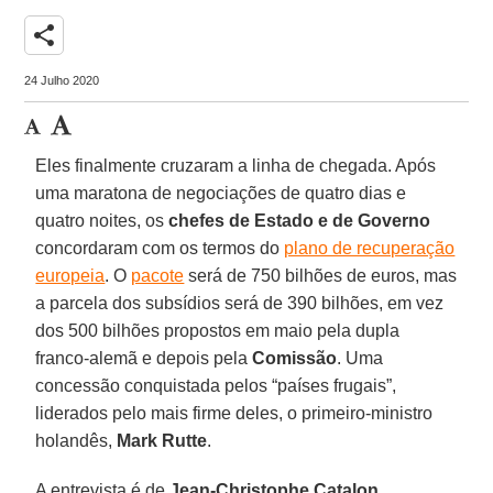
share
24 Julho 2020
Eles finalmente cruzaram a linha de chegada. Após
uma maratona de negociações de quatro dias e
quatro noites, os
chefes de Estado e de Governo
concordaram com os termos do
plano de recuperação
europeia
. O
pacote
será de 750 bilhões de euros, mas
a parcela dos subsídios será de 390 bilhões, em vez
dos 500 bilhões propostos em maio pela dupla
franco-alemã e depois pela
Comissão
. Uma
concessão conquistada pelos “países frugais”,
liderados pelo mais firme deles, o primeiro-ministro
holandês,
Mark Rutte
.
A entrevista é de
Jean-Christophe Catalon
,