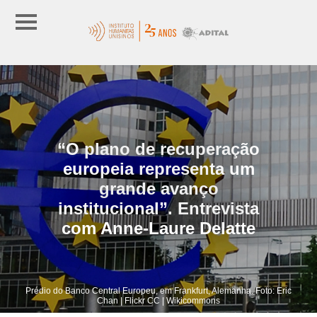
“O plano de recuperação
europeia representa um
grande avanço
institucional”. Entrevista
com Anne-Laure Delatte
Prédio do Banco Central Europeu, em Frankfurt, Alemanha. Foto: Eric
Chan | Flickr CC | Wikicommons