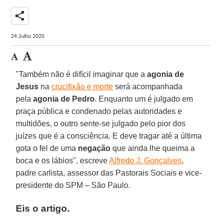
share
24 Julho 2020
"Também não é difícil imaginar que a
agonia de
Jesus
na
crucifixão e morte
será acompanhada
pela
agonia de Pedro
. Enquanto um é julgado em
praça pública e condenado pelas autoridades e
multidões, o outro sente-se julgado pelo pior dos
juízes que é a consciência. E deve tragar até a última
gota o fel de uma
negação
que ainda lhe queima a
boca e os lábios", escreve
Alfredo J. Gonçalves
,
padre carlista, assessor das Pastorais Sociais e vice-
presidente do SPM – São Paulo.
Eis o artigo.