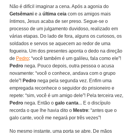
Não é difícil imaginar a cena. Após a agonia do
Getsêmani
e a
última ceia
com os amigos mais
íntimos, Jesus acaba de ser preso. Segue-se o
processo de um julgamento duvidoso, realizado em
várias etapas. Do lado de fora, alguns os curiosos, os
soldados e servos se aquecem ao redor de uma
fogueira. Um dos presentes aponta o dedo na direção
de
Pedro
: “você também é um galileu, fala como ele”!
Pedro
nega. Pouco depois, outra pessoa o acusa
novamente: “você o conhece, andava com o grupo
dele”!
Pedro
nega pela segunda vez. Enfim uma
empregada reconhece o seguidor do prisioneiro e
repete: “sim, você é um amigo dele”! Pela terceira vez,
Pedro
nega. Então o
galo
canta
... E o discípulo
recorda o que lhe havia dito o
Mestre
: “antes que o
galo cante, você me negará por três vezes”!
No mesmo instante, uma porta se abre. De mãos