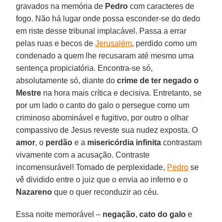
gravados na memória de
Pedro
com caracteres de
fogo. Não há lugar onde possa esconder-se do dedo
em riste desse tribunal implacável. Passa a errar
pelas ruas e becos de
Jerusalém
, perdido como um
condenado a quem lhe recusaram até mesmo uma
sentença propiciatória. Encontra-se só,
absolutamente só, diante do
crime de ter negado o
Mestre
na hora mais crítica e decisiva. Entretanto, se
por um lado o canto do galo o persegue como um
criminoso abominável e fugitivo, por outro o olhar
compassivo de Jesus reveste sua nudez exposta. O
amor
, o
perdão
e a
misericórdia
infinita
contrastam
vivamente com a acusação. Contraste
incomensurável! Tomado de perplexidade,
Pedro
se
vê dividido entre o juiz que o envia ao inferno e o
Nazareno
que o quer reconduzir ao céu.
Essa noite memorável –
negação
,
cato do galo
e