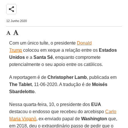
share
12 Junho 2020
Com um único tuíte, o presidente
Donald
Trump
colocou em xeque a relação entre os
Estados
Unidos
e a
Santa Sé
, enquanto compromete
potencialmente o seu apoio entre os católicos.
A reportagem é de
Christopher Lamb
, publicada em
The Tablet
, 11-06-2020. A tradução é de
Moisés
Sbardelotto
.
Nessa quarta-feira, 10, o presidente dos
EUA
destacou o endosso que recebeu do arcebispo
Carlo
Maria Viganò
, ex-enviado papal de
Washington
que,
em 2018, deu o extraordinário passo de pedir que o