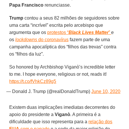
Papa Francisco
renunciasse.
Trump
contou a seus 82 milhões de seguidores sobre
uma carta “incrível” escrita pelo arcebispo que
argumenta que os
protestos “
Black Lives Matter
”
e
os
lockdowns
do coronavírus
fazem parte de uma
campanha apocalíptica dos “filhos das trevas” contra
os “filhos da luz”.
So honored by Archbishop Viganò’s incredible letter
to me. I hope everyone, religious or not, reads it!
https://t.co/fVhkCz89g5
— Donald J. Trump (@realDonaldTrump)
June 10, 2020
Existem duas implicações imediatas decorrentes do
apoio do presidente a
Viganò
. A primeira é a
dificuldade que isso representa para a
relação dos
EUA
com o papado
e a sede da maior religião do