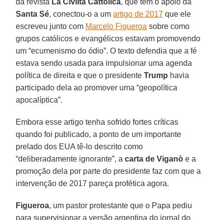
da revista
La Civiltà Cattolica
, que tem o apoio da
Santa Sé
, conectou-o a um
artigo de 2017
que ele
escreveu junto com
Marcelo Figueroa
sobre como
grupos católicos e evangélicos estavam promovendo
um “ecumenismo do ódio”. O texto defendia que a fé
estava sendo usada para impulsionar uma agenda
política de direita e que o presidente
Trump
havia
participado dela ao promover uma “geopolítica
apocalíptica”.
Embora esse artigo tenha sofrido fortes críticas
quando foi publicado, a ponto de um importante
prelado dos EUA tê-lo descrito como
“deliberadamente ignorante”, a
carta de Viganò
e a
promoção dela por parte do presidente faz com que a
intervenção de 2017 pareça profética agora.
Figueroa
, um pastor protestante que o Papa pediu
para supervisionar a versão argentina do jornal do