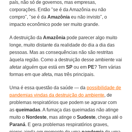
país, não só de governos, mas empresas,
corporações. Então "se é da Amazônia eu não
compro", "se é da
Amazônia
eu não invisto", o
impacto econômico pode ser muito grande.
A destruição da
Amazônia
pode parecer algo muito
longe, muito distante da realidade do dia a dia das
pessoas. Mas as consequências não são restritas
àquela região. Como a destruição desse ambiente vai
afetar alguém que está em
SP
ou em
PE
? Tem várias
formas em que afeta, mas três principais.
Uma é essa questão da saúde — da
possibilidade de
pandemias vindas da destruição do ambiente
, de
problemas respiratórios que podem se agravar com
as
queimadas
. A fumaça das queimadas não atinge
muito o
Nordeste
, mas atinge o
Sudeste
, chega até o
Paraná
. E gera problemas respiratórios graves,
piores ainda em momento de uma
pandemia
de uma