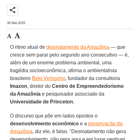
share
30 Mai 2020
O ritmo atual de
desmatamento da Amazônia
— que
cresce sem parar pelo segundo ano consecutivo — é,
além de um enorme problema ambiental, uma
tragédia socioeconômica, afirma o ambientalista
brasileiro
Beto Veríssimo
, fundador da consultoria
Imazon
, diretor do
Centro de Empreendedorismo
da Amazônia
e pesquisador associado da
Universidade de Princeton
.
O discurso que põe em lados opostos o
desenvolvimento econômico
e a
preservação da
Amazônia
, diz ele, é falso. "Desmatamento não gera
desenvolvimento, não gera aqui e em lugar nenhum