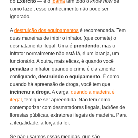
do
Exército
— e o
Ibama
tem todo o
know how
de
como fazer, esse conhecimento não pode ser
ignorado.
A
destruição dos equipamentos
é recomendada. Tem
duas maneiras de inibir o infrator, (que comete) o
desmatamento ilegal. Uma é
prendendo
, mas o
infrator normalmente não está lá, é um laranja, um
funcionário. A outra, mais eficaz, é quando você
penaliza
o infrator, quando o crime é claramente
configurado,
destruindo o equipamento
. É como
quando há apreensão de droga, você tem que
incinerar a droga
. A carga,
quando a madeira é
ilegal
, tem que ser apreendida. Não tem como
contemporizar com desmatadores ilegais, ladrões de
florestas públicas, extratores ilegais de madeira. Para
a ilegalidade, a força da lei.
Se não usarmos essas medidas, que são