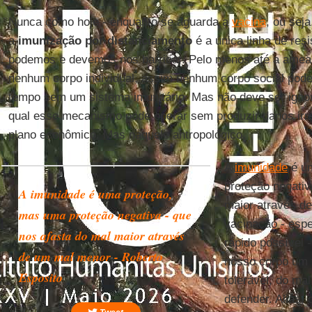
Nunca como hoje - enquanto se aguarda a
vacina
, ou sej
a
imunização por distanciamento
é a única linha de resi
podemos e devemos nos barricar. Pelo menos até a amea
nenhum corpo individual, assim nenhum corpo social poder
tempo sem um sistema imunitário. Mas não deve ser ignor
qual esse mecanismo pode operar sem produzir danos irre
plano econômico. Mas naquele antropológico.
A
imunidade
é um
proteção negativ
A imunidade é uma proteção,
maior através de
mas uma proteção negativa - que
vacinação - esp
nos afasta do mal maior através
rápido possível 
de um mal menor - Roberto
nosso corpo um 
Esposito
tolerável, do ma
defender. Aliás,