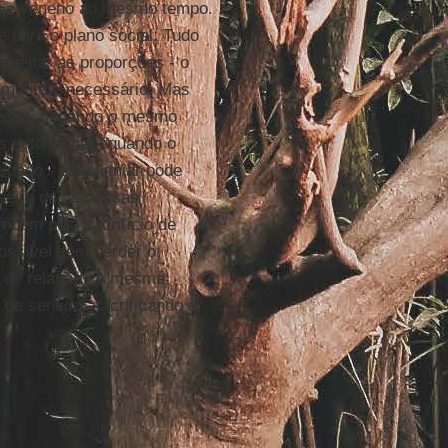
io e veneno ao mesmo tempo.
 para o plano social. Tudo
peitar as proporções - o
hamento é necessário. Mas
teção, minando o mesmo
as autoimunes, quando o
idado - esse limiar pode
aneira de as nossas
ambém pelo sacrifício de
ossível sem perder o
da de relação? A mesma
 de sentido, sacrificando à