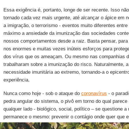
Essa exigência é, portanto, longe de ser recente. Isso não
tornado cada vez mais urgente, até alcançar o ápice em 
a imigração, o terrorismo - eventos muito diferentes entre
máximo a ansiedade da imunização das sociedades cont
nossos comportamentos desde a raiz. Basta pensar, para 
nos enormes e muitas vezes inúteis esforços para protege
dos vírus que os ameaçam. Ou mesmo nas companhias d
trabalharam sobre a imunização do risco. Naturalmente, 
necessidade imunitária ao extremo, tornando-a o epicentr
experiência.
Nunca como hoje - sob o ataque do
coronavírus
- o paradi
pedra angular do sistema, o pivô em torno do qual parece 
qualquer lado - biológico, social, político – se questione a
permanece o mesmo: prevenir o contágio onde quer que est
uma exigência real.