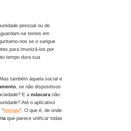
Imunidade pessoal ou de
 Aguardam-se testes em
rguntamo-nos se o sangue
tes para imunizá-los por
nto tempo dura sua
 Mas também àquela social e
iamento
, se não dispositivos
sociedade? E a
máscara
não
unidade? Até o aplicativo
 "
Immuni
". O que é, de onde
ria
que parece unificar todas