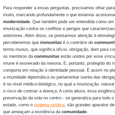
Para responder a essas perguntas, precisamos olhar para
muito, marcando profundamente o que estamos acostuma
modernidade
. Que também pode ser entendida como um 
imunização contra os conflitos e perigos que caracteriz
anteriores. Além disso, se prestarmos atenção à etimologia
perceberemos que
immunitas
é o contrário de
communit
termo
munus
, que significa ofício, obrigação, dom para 
os membros da
communitas
estão unidos por esse vínc
imune é exonerado da mesma. E, portanto, protegido do r
comporta em relação à identidade pessoal. É assim no plano
a imunidade diplomática ou parlamentar isenta das obrig
é no nível médico-biológico, no qual a imunização, natural
o risco de contrair a doença. A certa altura, essa exigênc
preservação da vida no centro - se generaliza para todo o 
estado, como o
sistema jurídico
, são grandes aparatos de
que ameaçam a existência da
comunidade
.