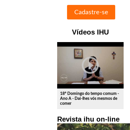
Vídeos IHU
play_circle_outline
18º Domingo do tempo comum -
Ano A - Dai-lhes vós mesmos de
comer
Revista ihu on-line