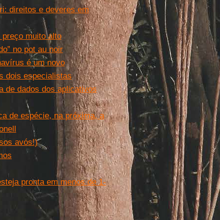
i: direitos e deveres em
preço muito alto
do” no pot au noir
navírus é um novo
 dois especialistas
a de dados dos aplicativos
ica de espécie, na próxima, a
onell
ssos avós!)
mos
esteja pronta em menos de 1-