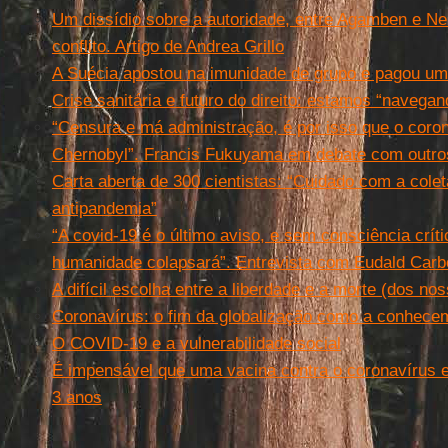
Um dissídio sobre a autoridade, entre Agamben e Ner
conflito. Artigo de Andrea Grillo
A Suécia apostou na imunidade de grupo e pagou um 
Crise sanitária e futuro do direito: estamos “navegan
“Censura e má administração, é por isso que o coro
Chernobyl”. Francis Fukuyama em debate com outros
Carta aberta de 300 cientistas: “Cuidado com a colet
antipandemia”
“A covid-19 é o último aviso, e sem consciência crít
humanidade colapsará”. Entrevista com Eudald Carb
A difícil escolha entre a liberdade e a morte (dos no
Coronavírus: o fim da globalização como a conhece
O COVID-19 e a vulnerabilidade social
É impensável que uma vacina contra o coronavírus 
3 anos