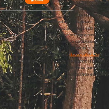
Tweet
significa reméd
Isso também vale
se resume em res
delicado equilíbrio entre comunidade e imunidade. O fec
até o ponto em que a negação não prevaleça sobre a pro
corpo que deveria defender. É o que acontece nas doenç
sistema imunológico cresce a ponto de se autodestruir. Cu
não estar longe. Hoje, sob a pressão do vírus, a única m
sociedades se salvarem passa pela
dessocialização
. E t
algumas liberdades pessoais. Mas até quando isso será p
significado mais intenso de nossa existência, que é a vi
imunidade que serve para salvar a vida poderia esvaziá-la
sobrevivência toda forma de vida.
Leia mais