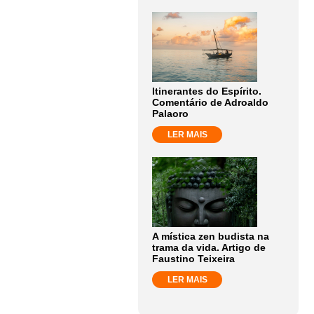
Itinerantes do Espírito.
Comentário de Adroaldo
Palaoro
LER MAIS
A mística zen budista na
trama da vida. Artigo de
Faustino Teixeira
LER MAIS