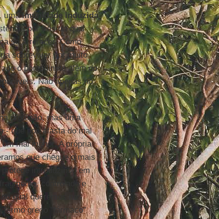
a, uma
imunidade induzida
-
stência por trás da qual
ça se arrefecer. Como
ia sobreviver por muito
ado o ponto limite além do
paráveis​​. Não apenas no
a proteção, mas uma
a - que nos afasta do mal
 um mal menor. A própria
eramos que chegue o mais
- protege introduzindo em
fragmento, controlado e
l do qual queremos nos
 o termo grego "fármaco"