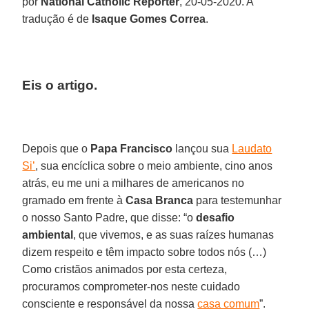
por
National Catholic Reporter
, 20-05-2020. A
tradução é de
Isaque Gomes Correa
.
Eis o artigo.
Depois que o
Papa Francisco
lançou sua
Laudato
Si’
, sua encíclica sobre o meio ambiente, cino anos
atrás, eu me uni a milhares de americanos no
gramado em frente à
Casa Branca
para testemunhar
o nosso Santo Padre, que disse: “o
desafio
ambiental
, que vivemos, e as suas raízes humanas
dizem respeito e têm impacto sobre todos nós (…)
Como cristãos animados por esta certeza,
procuramos comprometer-nos neste cuidado
consciente e responsável da nossa
casa comum
”.