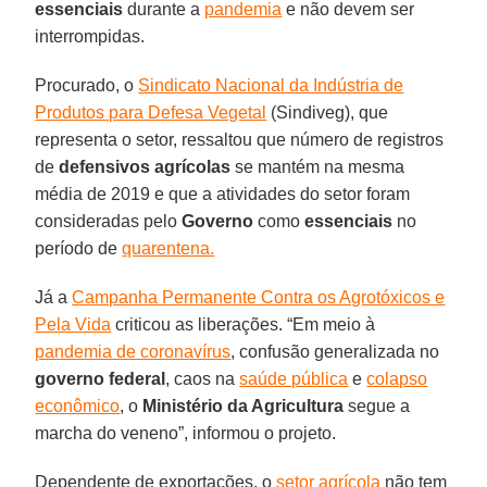
essenciais
durante a
pandemia
e não devem ser
interrompidas.
Procurado, o
Sindicato Nacional da Indústria de
Produtos para Defesa Vegetal
(Sindiveg), que
representa o setor, ressaltou que número de registros
de
defensivos agrícolas
se mantém na mesma
média de 2019 e que a atividades do setor foram
consideradas pelo
Governo
como
essenciais
no
período de
quarentena.
Já a
Campanha Permanente Contra os Agrotóxicos e
Pela Vida
criticou as liberações. “Em meio à
pandemia de coronavírus
, confusão generalizada no
governo federal
, caos na
saúde pública
e
colapso
econômico
, o
Ministério da Agricultura
segue a
marcha do veneno”, informou o projeto.
Dependente de exportações, o
setor agrícola
não tem