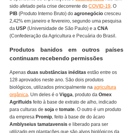
sido afetado pela crise decorrente do
COVID-19
. O
PIB
(Produto Interno Bruto) do
agronegócio
cresceu
2,42% em janeiro e fevereiro, segundo uma pesquisa
da
USP
(Universidade de São Paulo) e a
CNA
(Confederação da Agricultura e Pecuária do Brasil.
Produtos banidos em outros países
continuam recebendo permissões
Apenas
duas
substâncias
inéditas
estão entre os
128 aprovados neste ano. São dois produtos
biológicos, utilizados principalmente na
agricultura
orgânica
. Um deles é o
Vigga
, produto da
Omex
Agriﬂuids
feito à base de extrato de alho, indicado
para culturas de
soja
e
tomate
. O outro é um produto
da empresa
Promip
, feito à base de do ácaro
Amblyseius tamatavensis
e liberado para ser
utilizado em plantações que são alvos biológicos da