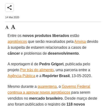
share
14 Mai 2020
Entre os
novos produtos liberados
estão
agrotóxicos
que serão reavaliados pela
Anvisa
devido
à suspeita de estarem relacionados a casos de
câncer
e problemas de
desenvolvimento
.
A reportagem é de
Pedro
Grigori
, publicada pelo
projeto
Por trás do alimento
, uma parceria entre a
Agência Pública
e a
Repórter Brasil
, 13-05-2020.
Mesmo durante a
quarentena
, o
Governo Federal
continua a aprovar novos agrotóxicos
para serem
vendidos no
mercado
brasileiro
. Desde março deste
ano foram publicados o registro de
118 novos