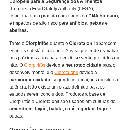
Europeia para a Segurança dos Alimentos
(European Food Safety Authority (EFSA),
relacionarem o produto com danos no
DNA humano
,
e impactos de alto risco para
anfíbios
,
peixes
e
abelhas
.
Tanto o
Clorpirifós
quanto o
Clorotalonil
aparecem
entre as substâncias que a Anvisa pretende reavaliar
nos próximos anos para decidir se serão proibidos ou
não. O
Clorpirifós
devido a
neurotoxicidade
para o
desenvolvimento, e o
Clorotalonil
devido a
carcinogenicidade
, segundo informações do site da
agência. Não existe um prazo definido para os
estudos serem concluídos. Produtos à base de
Clorpirifós e Clorotalonil são usados em culturas de
amendoim
,
feijão
,
batata
,
café
,
algodão
,
trigo
e
outras.
Quem são as empresas