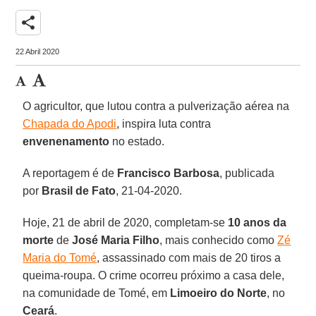
share
22 Abril 2020
O agricultor, que lutou contra a pulverização aérea na
Chapada do Apodi
, inspira luta contra
envenenamento
no estado.
A reportagem é de
Francisco Barbosa
, publicada
por
Brasil de Fato
, 21-04-2020.
Hoje, 21 de abril de 2020, completam-se
10 anos da
morte
de
José Maria Filho
, mais conhecido como
Zé
Maria do Tomé
, assassinado com mais de 20 tiros a
queima-roupa. O crime ocorreu próximo a casa dele,
na comunidade de Tomé, em
Limoeiro do Norte
, no
Ceará
.