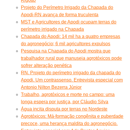
Rigotto
Projeto do Perímetro Irrigado da Chapada do
Apodi-RN avança de forma truculenta
MST e Agricultores de Apodi ocupam terras do
perímetro irrigado na Chapada
Chapada do Apodi: 14 mil ha a quatro empresas
do agronegócio; 6 mil agricultores expulsos
Pesquisa na Chapada do Apodi mostra que
trabalhador rural que manuseia agrotóxicos pode
sofrer alteração genética
RN. Projeto do perímetro irrigado da chapada do
Apodi. Um contrassenso. Entrevista especial com
Antonio Nilton Bezerra Júnior
Trabalho, agrotóxicos e morte no campo: uma
longa espera por justiça, por Cláudio Silva
Água incita disputa por terras no Nordeste
Agrotóxicos: Má-formação congênita e puberdade
precoce, uma herança maldita do agronegócio.