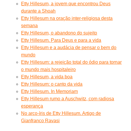
Etty Hillesum, a jovem que encontrou Deus
durante a Shoah
Etty Hillesum na oração inter-religiosa desta
semana
Etty Hillesum, o abandono do sujeito
Etty Hillesum. Para Deus e para a vida
Etty Hillesum e a audácia de pensar o bem do
mundo
Etty Hillesum: a rejeição total do ódio para tornar
o mundo mais hospitaleiro
Etty Hillesum, a vida boa
Etty Hillesum: o canto da vida
Etty Hillesum. In Memoriam
Etty Hillesum rumo a Auschwitz, com radiosa
esperança
No arco-íris de Etty Hillesum. Artigo de
Gianfranco Ravasi