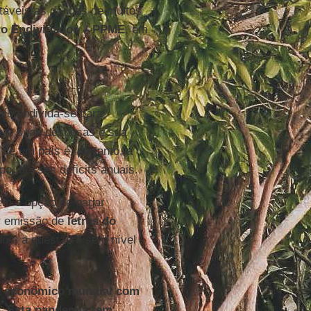
táveis as dívidas de muitos
to Endividados – PPME
, em
ís endivida-se para
entre suas despesas e sua
 de um país é, portanto, a
o, desses déficits anuais.
tem a opção de pagar
or emissão de
letras do
os, a questão é se o nível
ma econômico mundial com
e. Esta pandemia tem