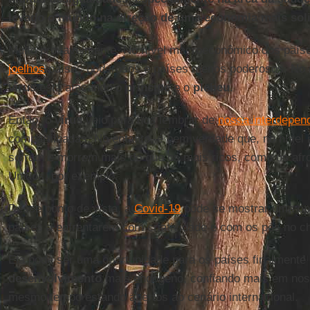
levado o mundo na direção de uma economia mais soli
Muito provavelmente. No nível macroeconômico dos país
joelhos
países poderosos e países menos poderosos. No 
vírus
está atacando o
príncipe
e o
plebeu
.
Então, o
vírus
veio para nos lembrar de
nossa interdepen
compartilhadas. No entanto, é bem verdade que, no nível 
sofrem e morrem mais do que os mais ricos, como os af
Unidos, por exemplo.
Desse ponto de vista, a
Covid-19
pode se mostrar uma op
países a enfrentarem com criatividade e com os pés no c
Ela pode ser uma oportunidade para os países finalmente
desenvolvimento
mais endógeno, confiando mais em noss
mesmo tempo estando abertos ao cenário internacional.