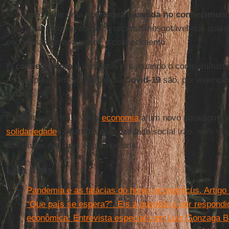
No contexto de uma
economia baseada no conheciment
convida a recorrer ao único recurso inesgotável que qual
endogenamente, a saber, o conhecimento.
O
conhecimento
é inesgotável e, quando o compartilha
As terapias bem-sucedidas da
Covid-19
são, por exemplo
mundo.
Esta situação irá levar a
economia
a um novo paradigma n
solidariedade
, a partilha e a igualdade social irão, sem dú
nos níveis nacional e internacional.
Leia mais
Pandemia e as falácias do homo economicus. Artigo
“Que país se espera?”. Eis a questão a ser respondi
econômica. Entrevista especial com Luiz Gonzaga B