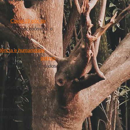
dária?
es, a
Covid-19 pôs de
nível microeconômico, o
dência e humanidade
individual, os mais
pobres
ro-americanos nos Estados
ortunidade se nossos
hão.
 priorizarem um
os próprios recursos, ao