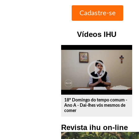
Vídeos IHU
play_circle_outline
18º Domingo do tempo comum -
Ano A - Dai-lhes vós mesmos de
comer
Revista ihu on-line