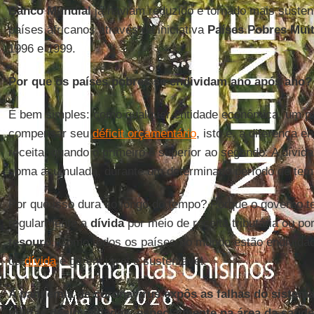
Banco Mundial
já haviam reduzido e tornado mais susten
países africanos através da iniciativa
Países Pobres Mui
1996 e 1999.
Por que os países pobres se endividam ano após ano?
É bem simples: como qualquer entidade econômica, um pa
compensar seu
déficit orçamentário
, isto é, a diferença 
receita, quando o primeiro é superior ao segundo. A dívida
soma acumulada, durante um determinado período de temp
Por que isso dura ao longo do tempo? Porque o governo 
regularmente a
dívida
por meio de receita tributária ou p
tesouro
. Como todos os países do mundo estão endividad
da
dívida
é gerenciável e sustentável.
A pandemia de coronavírus expôs as falhas do siste
muitas desigualdades, especialmente na área da saúd