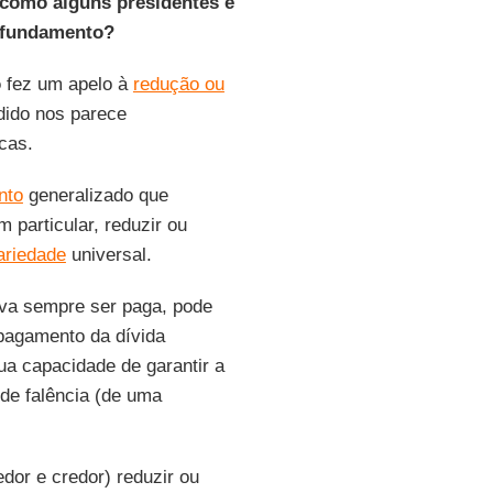
 como alguns presidentes e
m fundamento?
o
fez um apelo à
redução ou
dido nos parece
cas.
nto
generalizado que
 particular, reduzir ou
ariedade
universal.
va sempre ser paga, pode
pagamento da dívida
a capacidade de garantir a
de falência (de uma
dor e credor) reduzir ou