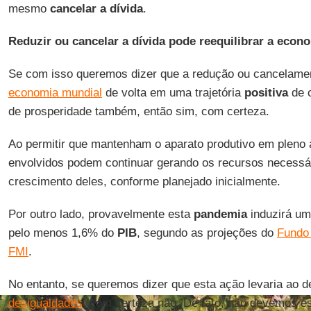
mesmo
cancelar a dívida
.
Reduzir ou cancelar a dívida pode reequilibrar a econ
Se com isso queremos dizer que a redução ou cancelamen
economia mundial
de volta em uma trajetória
positiva
de c
de prosperidade também, então sim, com certeza.
Ao permitir que mantenham o aparato produtivo em pleno
envolvidos podem continuar gerando os recursos necessár
crescimento deles, conforme planejado inicialmente.
Por outro lado, provavelmente esta
pandemia
induzirá u
pelo menos 1,6% do
PIB
, segundo as projeções do
Fundo 
FMI
.
No entanto, se queremos dizer que esta ação levaria ao 
desigualdades
, com certeza não. De fato, não devemos 