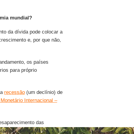
omia mundial?
to da dívida pode colocar a
rescimento e, por que não,
 andamento, os países
ios para próprio
ma
recessão
(um declínio) de
Monetário Internacional –
desaparecimento das
esquecer que o
FMI
e o