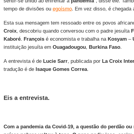
sentir-se unido ao enfrentar a
pandemia
”, disse ele. Tam
tempo de divisões ou
egoísmo
. Em vez disso, é chegada
Esta sua mensagem tem ressoado entre os povos africa
Croix
, descobriu quando conversou com o padre jesuíta
F
Kaboré
.
François
é economista e trabalha na
Kosyam
–
instituição jesuíta em
Ouagadougou
,
Burkina Faso
.
A entrevista é de
Lucie Sarr
, publicada por
La Croix Inte
tradução é de
Isaque Gomes Correa
.
Eis a entrevista.
Com a pandemia da Covid-19, a questão do perdão ou 