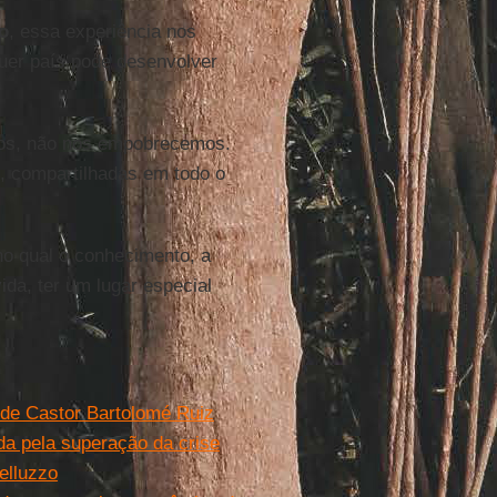
o
, essa experiência nos
quer país pode desenvolver
mos, não nos empobrecemos.
, compartilhadas em todo o
o qual o conhecimento, a
vida, ter um lugar especial
 de Castor Bartolomé Ruiz
da pela superação da crise
elluzzo