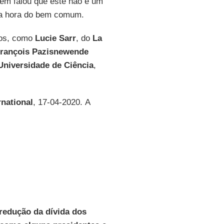
bém falou que este não é um
 a hora do bem comum.
nos, como
Lucie Sarr
, do
La
rançois Pazisnewende
Universidade de Ciência
,
rnational
, 17-04-2020. A
redução da dívida dos