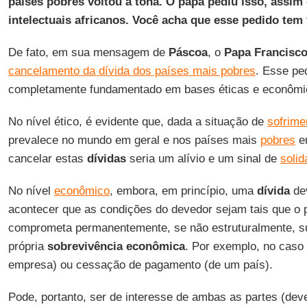
países pobres voltou à tona. O papa pediu isso, assim
intelectuais africanos. Você acha que esse pedido te
De fato, em sua mensagem de
Páscoa
, o
Papa Francisc
cancelamento da dívida dos países mais pobres
. Esse pe
completamente fundamentado em bases éticas e econômi
No nível ético, é evidente que, dada a situação de
sofrime
prevalece no mundo em geral e nos países mais
pobres
em
cancelar estas
dívidas
seria um alívio e um sinal de
solid
No nível
econômico
, embora, em princípio, uma
dívida
de
acontecer que as condições do devedor sejam tais que o 
comprometa permanentemente, se não estruturalmente, su
própria
sobrevivência econômica
. Por exemplo, no caso 
empresa) ou cessação de pagamento (de um país).
Pode, portanto, ser de interesse de ambas as partes (deve