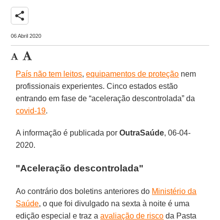
share
06 Abril 2020
País não tem leitos
,
equipamentos de proteção
nem
profissionais experientes. Cinco estados estão
entrando em fase de “aceleração descontrolada” da
covid-19
.
A informação é publicada por
OutraSaúde
, 06-04-
2020.
"
Aceleração descontrolada"
Ao contrário dos boletins anteriores do
Ministério da
Saúde
, o que foi divulgado na sexta à noite é uma
edição especial e traz a
avaliação de risco
da Pasta