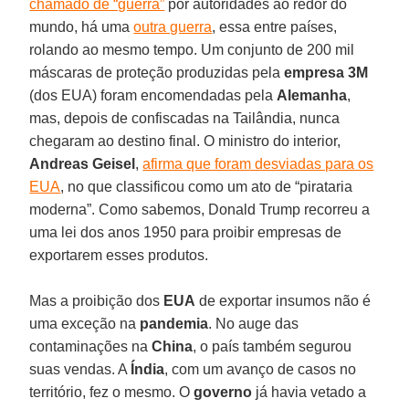
chamado de “guerra”
por autoridades ao redor do
mundo, há uma
outra guerra
, essa entre países,
rolando ao mesmo tempo. Um conjunto de 200 mil
máscaras de proteção produzidas pela
empresa 3M
(dos EUA) foram encomendadas pela
Alemanha
,
mas, depois de confiscadas na Tailândia, nunca
chegaram ao destino final. O ministro do interior,
Andreas Geisel
,
afirma que foram desviadas para os
EUA
, no que classificou como um ato de “pirataria
moderna”. Como sabemos, Donald Trump recorreu a
uma lei dos anos 1950 para proibir empresas de
exportarem esses produtos.
Mas a proibição dos
EUA
de exportar insumos não é
uma exceção na
pandemia
. No auge das
contaminações na
China
, o país também segurou
suas vendas. A
Índia
, com um avanço de casos no
território, fez o mesmo. O
governo
já havia vetado a