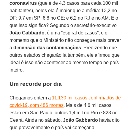
coronavírus
(que é de 4,3 casos para cada 100 mil
habitantes), neles ela é maior que a média: 13,2 no
DF; 9,7 em SP; 6,8 no CE; e 6,2 no RJ e no AM. E o
que isso significa? Segundo o secretário-executivo
João Gabbardo
, é uma “espiral de casos”, e o
momento que o Ministério não consegue mais prever
a
dimensão das contaminações
. Predizendo que
outros estados chegarão lá também, ele afirmou que
ideal é isso não acontecer ao mesmo tempo no país
inteiro.
Um recorde por dia
Chegamos ontem a
11.130 mil casos confirmados de
covid-19, com 486 mortes
. Mais de 4,6 mil casos
estão em São Paulo, outros 1,4 mil no Rio e 823 no
Ceará. Ainda no sábado,
João Gabbardo
havia dito
que provavelmente o país vai começar a