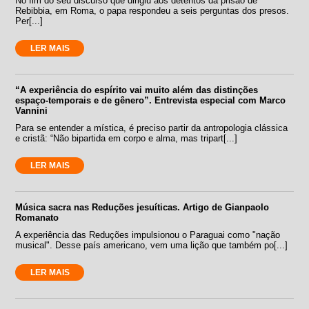
No fim do seu discurso que dirigiu aos detentos da prisão de
Rebibbia, em Roma, o papa respondeu a seis perguntas dos presos.
Per[...]
LER MAIS
“A experiência do espírito vai muito além das distinções
espaço-temporais e de gênero”. Entrevista especial com Marco
Vannini
Para se entender a mística, é preciso partir da antropologia clássica
e cristã: “Não bipartida em corpo e alma, mas tripart[...]
LER MAIS
Música sacra nas Reduções jesuíticas. Artigo de Gianpaolo
Romanato
A experiência das Reduções impulsionou o Paraguai como "nação
musical". Desse país americano, vem uma lição que também po[...]
LER MAIS