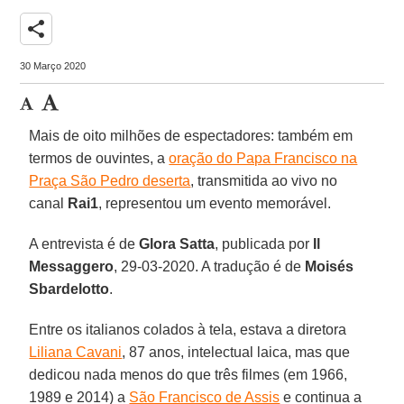
share
30 Março 2020
Mais de oito milhões de espectadores: também em
termos de ouvintes, a
oração do Papa Francisco na
Praça São Pedro deserta
, transmitida ao vivo no
canal
Rai1
, representou um evento memorável.
A entrevista é de
Glora Satta
, publicada por
Il
Messaggero
, 29-03-2020. A tradução é de
Moisés
Sbardelotto
.
Entre os italianos colados à tela, estava a diretora
Liliana Cavani
, 87 anos, intelectual laica, mas que
dedicou nada menos do que três filmes (em 1966,
1989 e 2014) a
São Francisco de Assis
e continua a