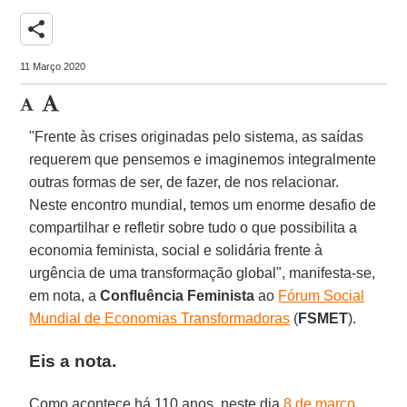
share
11 Março 2020
"Frente às crises originadas pelo sistema, as saídas
requerem que pensemos e imaginemos integralmente
outras formas de ser, de fazer, de nos relacionar.
Neste encontro mundial, temos um enorme desafio de
compartilhar e refletir sobre tudo o que possibilita a
economia feminista, social e solidária frente à
urgência de uma transformação global", manifesta-se,
em nota, a
Confluência Feminista
ao
Fórum Social
Mundial de Economias Transformadoras
(
FSMET
).
Eis a nota.
Como acontece há 110 anos, neste dia
8 de março,