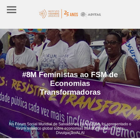
#8M Feministas ao FSM de
Economias
Transformadoras
No Fórum Social Mundial de Salvador da Bahia 2018, foi apresentado o
fórum temático global sobre economias transformadoras. | Foto:
Divulgação/ALAI