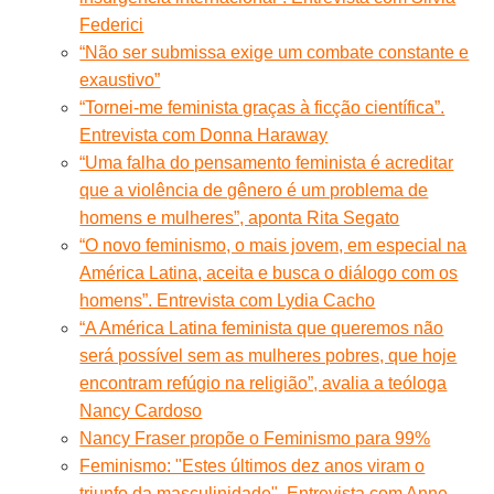
Federici
“Não ser submissa exige um combate constante e
exaustivo”
“Tornei-me feminista graças à ficção científica”.
Entrevista com Donna Haraway
“Uma falha do pensamento feminista é acreditar
que a violência de gênero é um problema de
homens e mulheres”, aponta Rita Segato
“O novo feminismo, o mais jovem, em especial na
América Latina, aceita e busca o diálogo com os
homens”. Entrevista com Lydia Cacho
“A América Latina feminista que queremos não
será possível sem as mulheres pobres, que hoje
encontram refúgio na religião”, avalia a teóloga
Nancy Cardoso
Nancy Fraser propõe o Feminismo para 99%
Feminismo: "Estes últimos dez anos viram o
triunfo da masculinidade". Entrevista com Anne